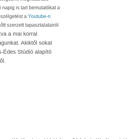
napig is tart bemutatókat a
beszélgetést a
Youtube-n
tt szerzett tapasztalatairól
rtva a mai korral
gunkat. Akiktől sokat
-Édes Stúdió alapító
ől.