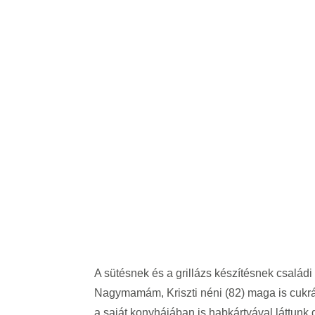
A kezdetektől napjainkig
A sütésnek és a grillázs készítésnek csalá
Nagymamám, Kriszti néni (82) maga is cukrá
a saját konyhájában is habkártyával láttunk