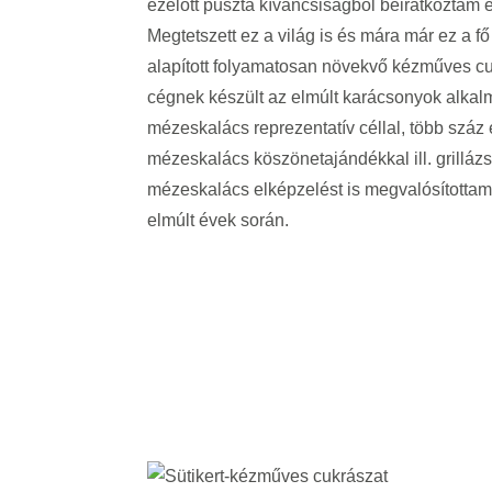
ezelőtt puszta kíváncsiságból beiratkoztam
Megtetszett ez a világ is és mára már ez a f
alapított folyamatosan növekvő kézműves c
cégnek készült az elmúlt karácsonyok alkal
mézeskalács reprezentatív céllal, több száz
mézeskalács köszönetajándékkal ill. grilláz
mézeskalács elképzelést is megvalósított
elmúlt évek során.