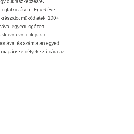
 egy cukrászképzésre.
ő foglalkozásom. Egy 6 éve
ukrászatot működtetek. 100+
mával egyedi logózott
 esküvőn voltunk jelen
stortával és számtalan egyedi
am magánszemélyek számára az
Küldetésünk