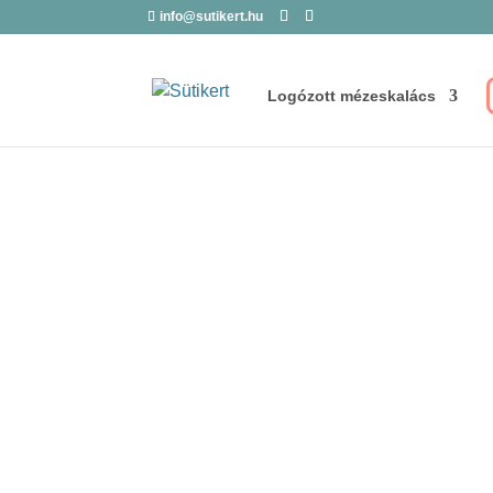
info@sutikert.hu
Logózott mézeskalács
Rólam
Komlódiné Juhász Annamária vagyok. Cukrá
mézes ajándékod megtervezésében legyen 
megrendelésről vagy egyedi meglepetésről.
tortát is nagy örömmel készítünk esküvőkre,
születésnapra illetve más ünnepi alkalmakra