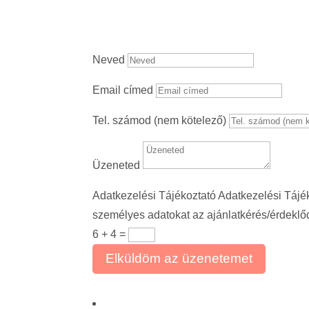
Neved
Email címed
Tel. számod (nem kötelező)
Üzeneted
Adatkezelési Tájékoztató
Adatkezelési Tájé
személyes adatokat az ajánlatkérés/érdeklőd
6 + 4
=
Elküldöm az üzenetemet