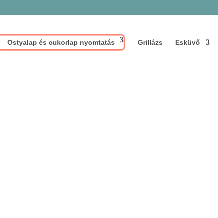
Ostyalap és cukorlap nyomtatás
Grillázs
Esküvő
szként partnered vagyok
szó akár céges
 Hagyományos grillázs
 házassági évfordulóra,
.