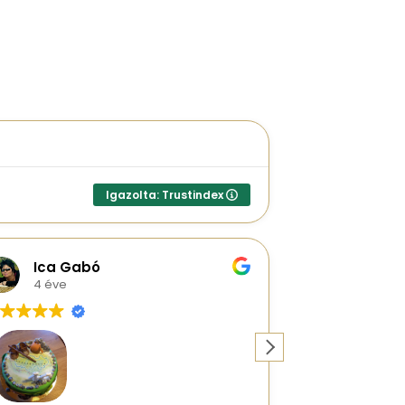
Igazolta: Trustindex
Ica Gabó
Anita M
4 éve
3 éve