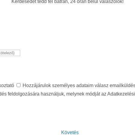
Kérdésedet tedd fel bátran, 24 órán belül válaszolok!
koztató
Hozzájárulok személyes adataim válasz emailküldés 
és feldolgozására használjuk, melynek módját az Adatkezelési 
Követés