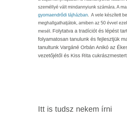
személlyé vált mindannyiunk számára. A mai 
gyomaendrődi tájházban
. A vele készített 
meghallgathatjátok, amiben az 50 évvel ezelő
Folytatva a tradíciót és lépést ta
mesél.
folyamatosan tanulunk és fejlesztjük ma
tanultunk Vargáné Orbán Anikó az Ékes
vezetőjétől és Kiss Rita cukrászmestert
Itt is tudsz nekem írni