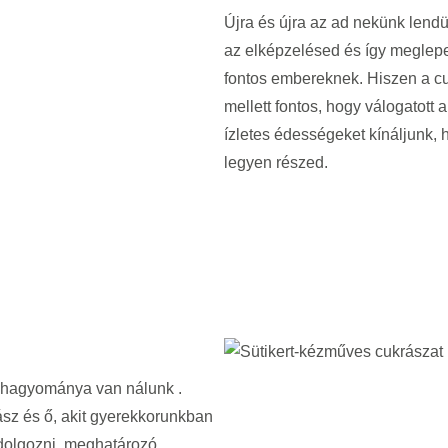
Újra és újra az ad nekünk lendül
az elképzelésed és így meglepe
fontos embereknek. Hiszen a cu
mellett fontos, hogy válogatott
ízletes édességeket kínáljunk,
legyen részed.
di hagyománya van nálunk .
sz és ő, akit gyerekkorunkban
 dolgozni, meghatározó