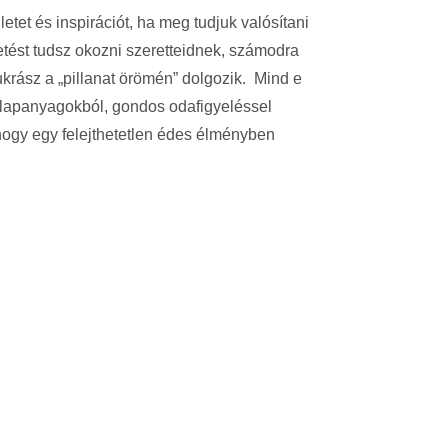
etet és inspirációt, ha meg tudjuk valósítani
tést tudsz okozni szeretteidnek, számodra
krász a „pillanat örömén” dolgozik. Mind e
 alapanyagokból, gondos odafigyeléssel
 hogy egy felejthetetlen édes élményben