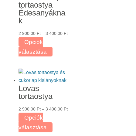
tortaostya
Édesanyákna
k
Ártartomány:
2 900,00
Ft
–
3 400,00
Ft
2
Opciók
900,00 Ft
Ennek
választása
-
a
3
terméknek
400,00 Ft
több
variációja
Lovas
van.
tortaostya
A
változatok
Ártartomány:
2 900,00
Ft
–
3 400,00
Ft
a
2
Opciók
termékoldalon
900,00 Ft
Ennek
választása
választhatók
-
a