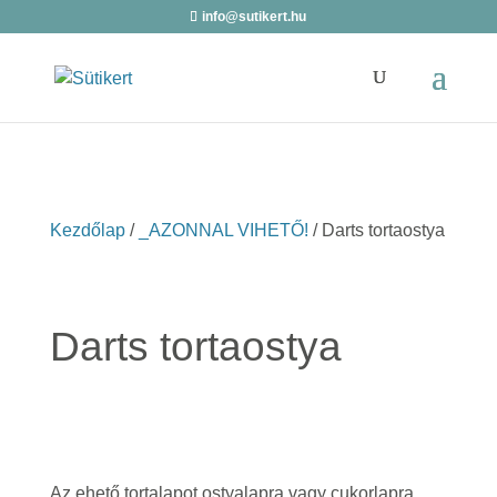
info@sutikert.hu
Kezdőlap
/
_AZONNAL VIHETŐ!
/ Darts tortaostya
Darts tortaostya
Az ehető tortalapot ostyalapra vagy cukorlapra