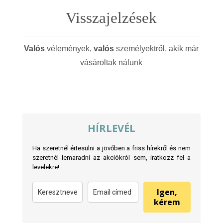
termékoldalon
Visszajelzések
választhatók
ki
Valós
vélemények,
valós
személyektről, akik már
vásároltak nálunk
HÍRLEVÉL
Ha szeretnél értesülni a jövőben a friss hírekről és nem
szeretnél lemaradni az akciókról sem, iratkozz fel a
levelekre!
Igen,
kérem