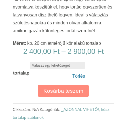
nyomtatva készítjük el, hogy tortád egyszerűen és
látványosan díszíthető legyen. Ideális választás
születésnapokra és minden olyan alkalomra,
amikor igazán különleges tortát szeretnél.
Méret:
kb. 20 cm átmérőjű kör alakú tortalap
Ártart
2 400,00
Ft
–
2 900,00
Ft
2
400,00
tortalap
-
Törlés
2
900,00
Kosárba teszem
Cikkszám:
N/A
Kategóriák:
_AZONNAL VIHETŐ!
,
kész
tortalap sablonok