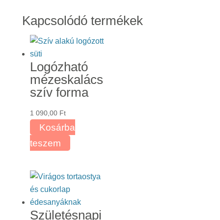
Kapcsolódó termékek
Logózható
mézeskalács
szív forma
1 090,00
Ft
Kosárba
teszem
Születésnapi