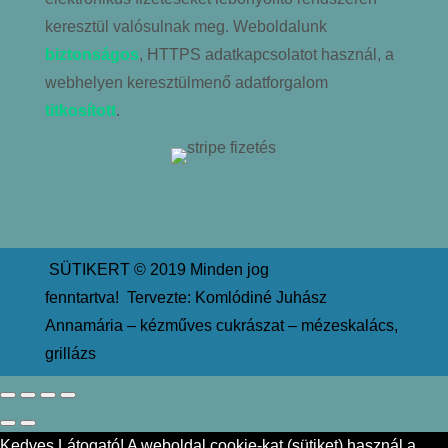
keresztül valósulnak meg. Weboldalunk
biztonságos
, HTTPS adatkapcsolatot használ, a
webhelyen keresztülmenő adatforgalom
titkosított
.
SÜTIKERT © 2019 Minden jog
fenntartva!
Tervezte: Komlódiné Juhász
Annamária – kézműves cukrászat – mézeskalács,
grillázs
Kedves Látogató! A weboldal cookie-kat (sütiket) használ a