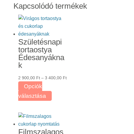
Kapcsolódó termékek
Születésnapi
tortaostya
Édesanyákna
k
Ártartomány:
2 900,00
Ft
–
3 400,00
Ft
2
Opciók
900,00 Ft
Ennek
választása
-
a
3
terméknek
400,00 Ft
több
variációja
Filmszalagos
van.