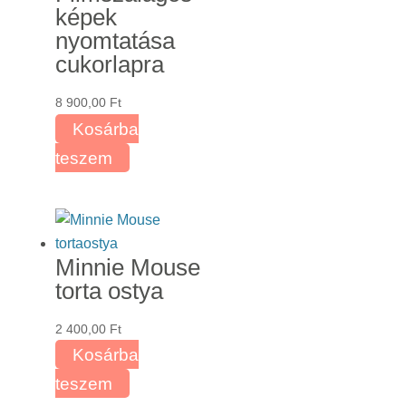
képek
A
nyomtatása
változatok
cukorlapra
a
termékoldalon
8 900,00
Ft
választhatók
Kosárba
ki
teszem
Minnie Mouse
torta ostya
2 400,00
Ft
Kosárba
teszem