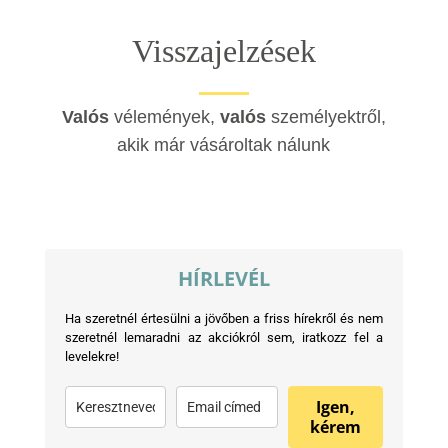
termékoldalon
választhatók
Visszajelzések
ki
Valós
vélemények,
valós
személyektről,
akik már vásároltak nálunk
HÍRLEVÉL
Ha szeretnél értesülni a jövőben a friss hírekről és nem
szeretnél lemaradni az akciókról sem, iratkozz fel a
levelekre!
Igen,
kérem