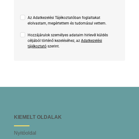
Az Adatkezelési Tájékoztatóban foglaltakat
elolvastam, megértettem és tudomásul vettem.
Hozzájárulok személyes adataim hirlevél küldés
céljából történő kezeléséhez, az
Adatkezelési
tájékoztató
szerint.
KIEMELT OLDALAK
Nyitóoldal