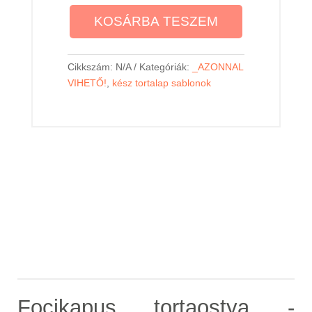
2
900,00 Ft
KOSÁRBA TESZEM
Cikkszám:
N/A
Kategóriák:
_AZONNAL
VIHETŐ!
,
kész tortalap sablonok
Leírás
Focikapus tortaostya -