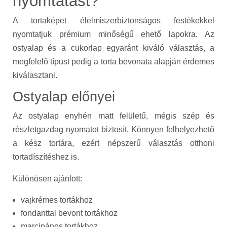
nyomtatást?
A tortaképet élelmiszerbiztonságos festékekkel
nyomtatjuk prémium minőségű ehető lapokra. Az
ostyalap és a cukorlap egyaránt kiváló választás, a
megfelelő típust pedig a torta bevonata alapján érdemes
kiválasztani.
Ostyalap előnyei
Az ostyalap enyhén matt felületű, mégis szép és
részletgazdag nyomatot biztosít. Könnyen felhelyezhető
a kész tortára, ezért népszerű választás otthoni
tortadíszítéshez is.
Különösen ajánlott:
vajkrémes tortákhoz
fondanttal bevont tortákhoz
marcipános tortákhoz