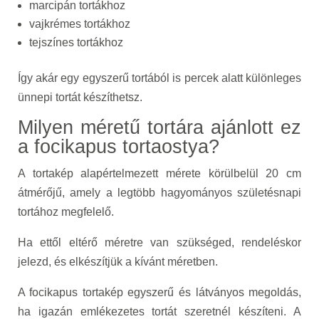
marcipán tortákhoz
vajkrémes tortákhoz
tejszínes tortákhoz
Így akár egy egyszerű tortából is percek alatt különleges
ünnepi tortát készíthetsz.
Milyen méretű tortára ajánlott ez
a focikapus tortaostya?
A tortakép alapértelmezett mérete körülbelül 20 cm
átmérőjű, amely a legtöbb hagyományos születésnapi
tortához megfelelő.
Ha ettől eltérő méretre van szükséged, rendeléskor
jelezd, és elkészítjük a kívánt méretben.
A focikapus tortakép egyszerű és látványos megoldás,
ha igazán emlékezetes tortát szeretnél készíteni. A