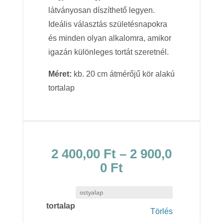
látványosan díszíthető legyen.
Ideális választás születésnapokra
és minden olyan alkalomra, amikor
igazán különleges tortát szeretnél.
Méret:
kb. 20 cm átmérőjű kör alakú
tortalap
2 400,00
Ft
–
2 900,0
Ártartomány:
0
Ft
2
400,00 Ft
tortalap
-
Törlés