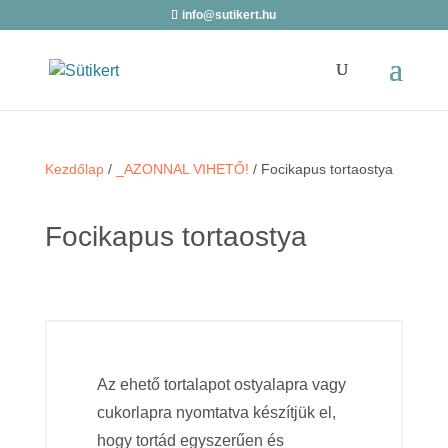
info@sutikert.hu
Kezdőlap
/
_AZONNAL VIHETŐ!
/ Focikapus tortaostya
Focikapus tortaostya
Az ehető tortalapot ostyalapra vagy
cukorlapra nyomtatva készítjük el,
hogy tortád egyszerűen és