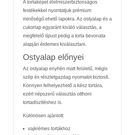
A tortaképet élelmiszerbiztonságos
festékekkel nyomtatjuk prémium
minőségű ehető lapokra. Az ostyalap és a
cukorlap egyaránt kiváló választás, a
megfelelő típust pedig a torta bevonata
alapján érdemes kiválasztani.
Ostyalap előnyei
Az ostyalap enyhén matt felületű, mégis
szép és részletgazdag nyomatot biztosít.
Könnyen felhelyezhető a kész tortára,
ezért népszerű választás otthoni
tortadíszítéshez is.
Különösen ajánlott:
vajkrémes tortákhoz