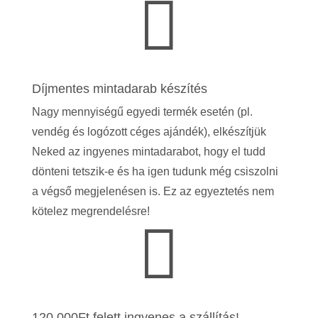

Díjmentes mintadarab készítés
Nagy mennyiségű egyedi termék esetén (pl.
vendég és logózott céges ajándék), elkészítjük
Neked az ingyenes mintadarabot, hogy el tudd
dönteni tetszik-e és ha igen tudunk még csiszolni
a végső megjelenésen is.
Ez az egyeztetés nem
kötelez megrendelésre!

120.000Ft felett ingyenes a szállítás!