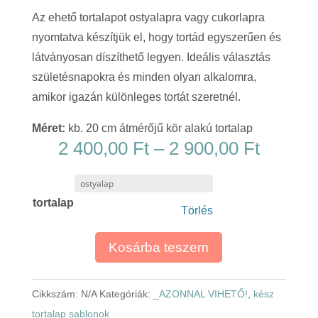
Az ehető tortalapot ostyalapra vagy cukorlapra
nyomtatva készítjük el, hogy tortád egyszerűen és
látványosan díszíthető legyen. Ideális választás
születésnapokra és minden olyan alkalomra,
amikor igazán különleges tortát szeretnél.
Méret:
kb. 20 cm átmérőjű kör alakú tortalap
Ártart
2 400,00
Ft
–
2 900,00
Ft
2
400,00
tortalap
-
Törlés
2
900,00
Kosárba teszem
Cikkszám:
N/A
Kategóriák:
_AZONNAL VIHETŐ!
,
kész
tortalap sablonok