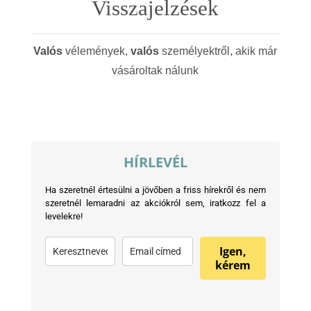
Visszajelzések
Valós
vélemények,
valós
személyektről, akik már
vásároltak nálunk
HÍRLEVÉL
Ha szeretnél értesülni a jövőben a friss hírekről és nem
szeretnél lemaradni az akciókról sem, iratkozz fel a
levelekre!
Igen,
kérem