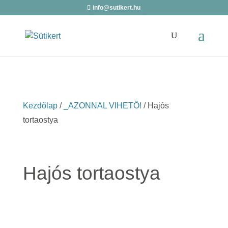
info@sutikert.hu
Kezdőlap
/
_AZONNAL VIHETŐ!
/ Hajós
tortaostya
Hajós tortaostya