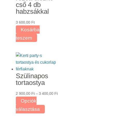
cső 4 db
habzsákkal
3 600,00
Ft
Kosárba
teszem
Szülinapos
tortaostya
Ártartomány:
2 900,00
Ft
–
3 400,00
Ft
2
Opciók
900,00 Ft
Ennek
választása
-
a