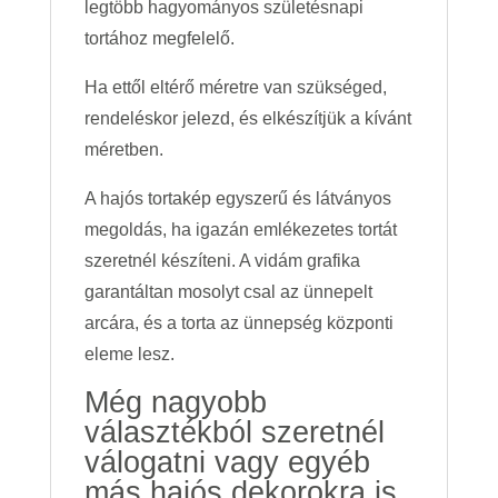
legtöbb hagyományos születésnapi
tortához megfelelő.
Ha ettől eltérő méretre van szükséged,
rendeléskor jelezd, és elkészítjük a kívánt
méretben.
A hajós tortakép egyszerű és látványos
megoldás, ha igazán emlékezetes tortát
szeretnél készíteni. A vidám grafika
garantáltan mosolyt csal az ünnepelt
arcára, és a torta az ünnepség központi
eleme lesz.
Még nagyobb
választékból szeretnél
válogatni vagy egyéb
más hajós dekorokra is