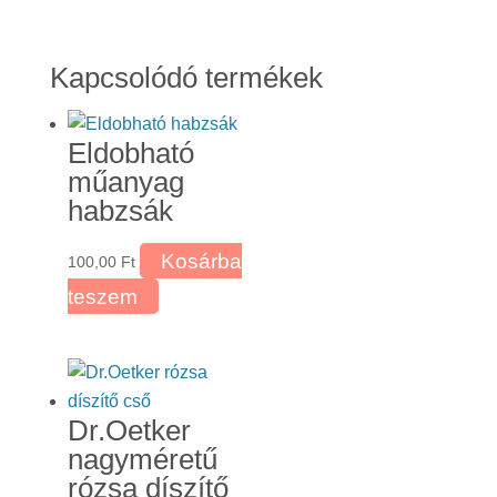
Kapcsolódó termékek
Eldobható
műanyag
habzsák
Kosárba
100,00
Ft
teszem
Dr.Oetker
nagyméretű
rózsa díszítő