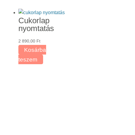
3
terméknek
400,00 Ft
több
Cukorlap
variációja
nyomtatás
van.
A
2 890,00
Ft
változatok
Kosárba
a
teszem
termékoldalon
választhatók
ki