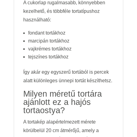
A cukorlap rugalmasabb, könnyebben
kezelhető, és többféle tortatípushoz
használható:
fondant tortákhoz
marcipán tortákhoz
vajkrémes tortákhoz
tejszínes tortákhoz
Így akár egy egyszerű tortából is percek
alatt különleges ünnepi tortát készíthetsz.
Milyen méretű tortára
ajánlott ez a hajós
tortaostya?
A tortakép alapértelmezett mérete
körülbelül 20 cm átmérőjű, amely a