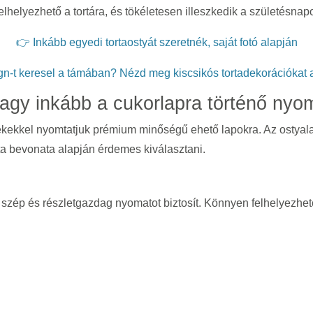
elhelyezhető a tortára, és tökéletesen illeszkedik a születésna
👉 Inkább egyedi tortaostyát szeretnék, saját fotó alapján
gn-t keresel a támában? Nézd meg kiscsikós tortadekorációka
agy inkább a cukorlapra történő nyo
tékekkel nyomtatjuk prémium minőségű ehető lapokra. Az ostyala
rta bevonata alapján érdemes kiválasztani.
 szép és részletgazdag nyomatot biztosít. Könnyen felhelyezhető