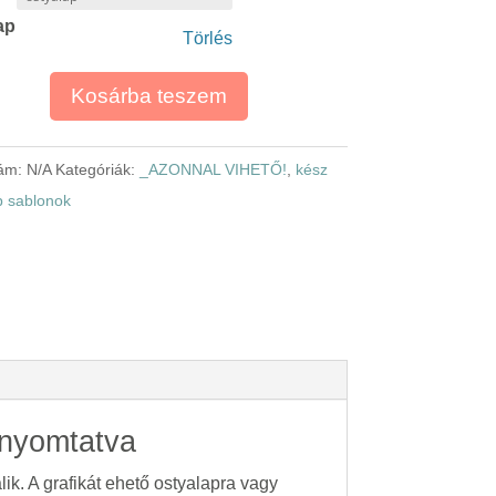
400,00 Ft
ap
-
Törlés
2
900,00 Ft
Kosárba teszem
zám:
N/A
Kategóriák:
_AZONNAL VIHETŐ!
,
kész
ap sablonok
a nyomtatva
lik. A grafikát ehető ostyalapra vagy