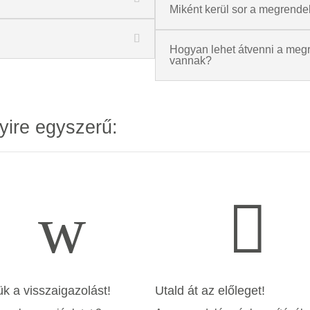
Miként kerül sor a megrende
Hogyan lehet átvenni a megr
vannak?
yire egyszerű:
w

ük a visszaigazolást!
Utald át az előleget!