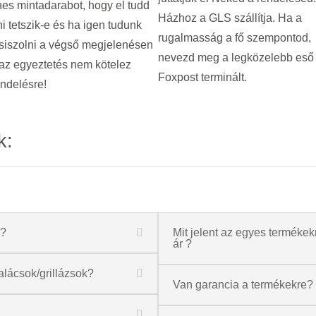
es mintadarabot, hogy el tudd
Házhoz a GLS szállítja. Ha a
i tetszik-e és ha igen tudunk
rugalmasság a fő szempontod,
siszolni a végső megjelenésen
nevezd meg a legközelebb eső
az egyeztetés nem kötelez
Foxpost terminált.
ndelésre!
k:
a?
Mit jelent az egyes termékekné
ár ?
alácsok/grillázsok?
Van garancia a termékekre?