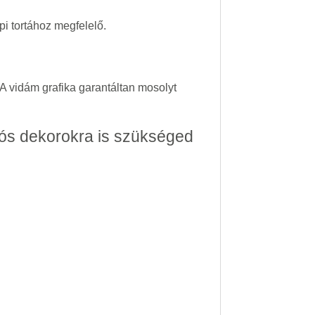
i tortához megfelelő.
 A vidám grafika garantáltan mosolyt
kós
dekorokra is szükséged