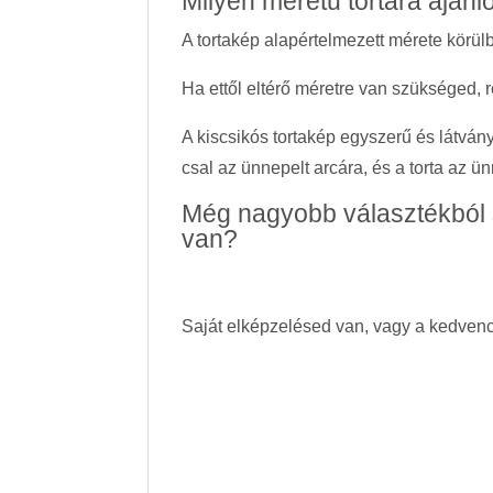
Milyen méretű tortára ajánl
A tortakép alapértelmezett mérete körü
Ha ettől eltérő méretre van szükséged, r
A kiscsikós tortakép egyszerű és látván
csal az ünnepelt arcára, és a torta az 
Még nagyobb választékból 
van?
Saját elképzelésed van, vagy a kedvenc 