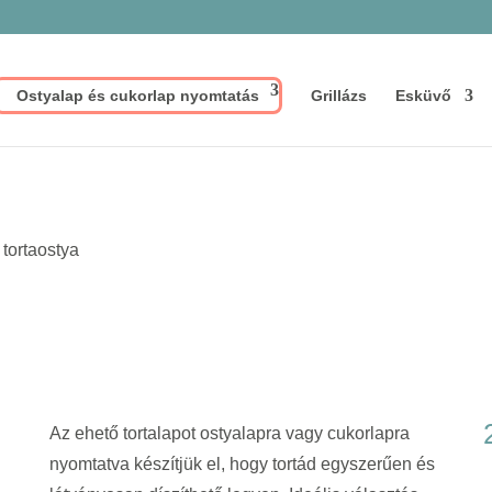
Ostyalap és cukorlap nyomtatás
Grillázs
Esküvő
 tortaostya
Az ehető tortalapot ostyalapra vagy cukorlapra
nyomtatva készítjük el, hogy tortád egyszerűen és