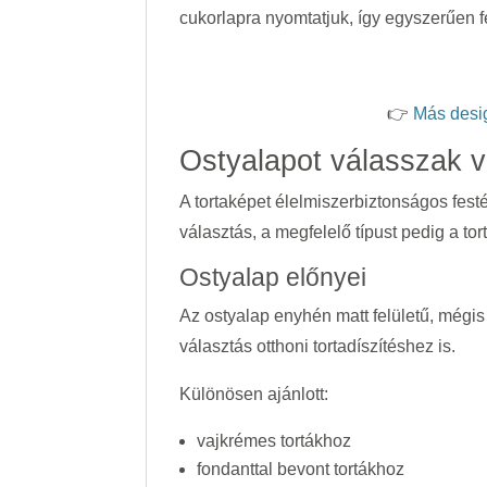
cukorlapra nyomtatjuk, így egyszerűen f
👉
Más desi
Ostyalapot válasszak v
A tortaképet élelmiszerbiztonságos fes
választás, a megfelelő típust pedig a to
Ostyalap előnyei
Az ostyalap enyhén matt felületű, mégis
választás otthoni tortadíszítéshez is.
Különösen ajánlott:
vajkrémes tortákhoz
fondanttal bevont tortákhoz