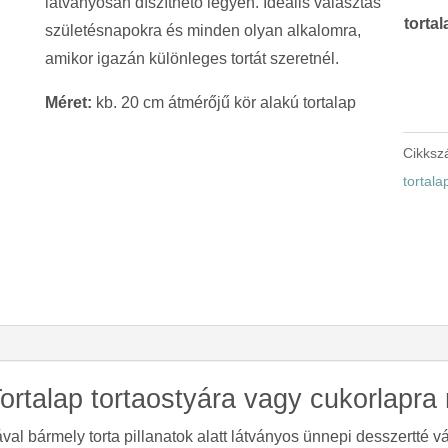
látványosan díszíthető legyen. Ideális választás
tortal
születésnapokra és minden olyan alkalomra,
amikor igazán különleges tortát szeretnél.
Méret:
kb. 20 cm átmérőjű kör alakú tortalap
Cikks
tortal
Tortalap tortaostyára vagy cukorlapr
al bármely torta pillanatok alatt látványos ünnepi desszertté vá