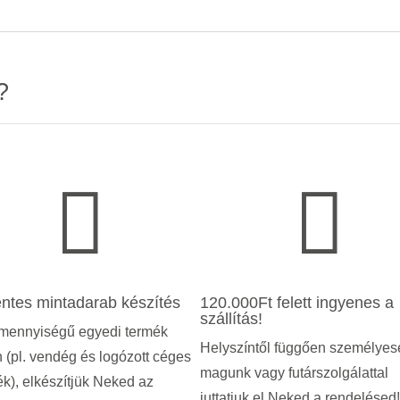
?


ntes mintadarab készítés
120.000Ft felett ingyenes a
szállítás!
mennyiségű egyedi termék
Helyszíntől függően személyes
 (pl. vendég és logózott céges
magunk vagy futárszolgálattal
k), elkészítjük Neked az
juttatjuk el Neked a rendelésed!