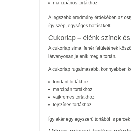
marcipános tortákhoz
A legszebb eredmény érdekében az ostyal
így szép, egységes hatást kelt.
Cukorlap – élénk színek é
A cukorlap sima, fehér felületének kös
látványosan jelenik meg a tortán.
A cukorlap rugalmasabb, könnyebben kez
fondant tortákhoz
marcipán tortákhoz
vajkrémes tortákhoz
tejszínes tortákhoz
Így akár egy egyszerű tortából is percek 