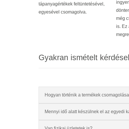
ingyen
tápanyagértékek feltüntetésével,
dönten
egyesével csomagolva.
még c
is.
Ez 
megre
Gyakran ismételt kérdése
Hogyan történik a termékek csomagolás
Mennyi idő alatt készülnek el az egyedi k
Van fizikai üzletetek is?