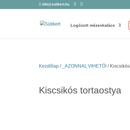
info@sutikert.hu
Logózott mézeskalács
Kezdőlap
/
_AZONNAL VIHETŐ!
/ Kiscsikós
Kiscsikós tortaostya