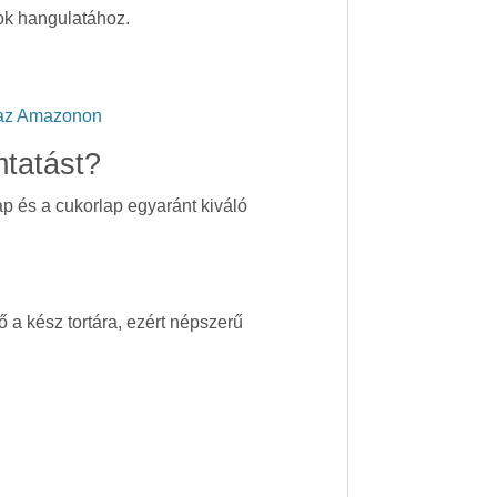
pok hangulatához.
t az Amazonon
mtatást?
p és a cukorlap egyaránt kiváló
 a kész tortára, ezért népszerű