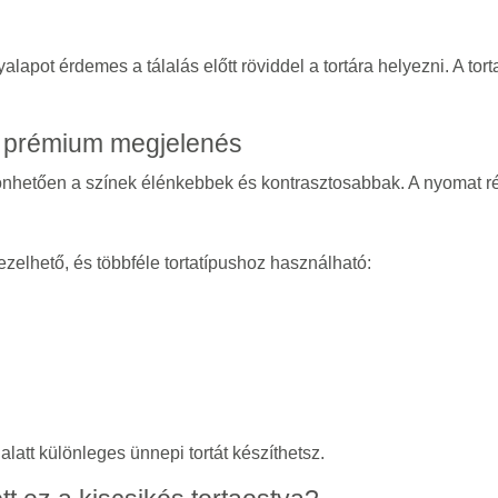
apot érdemes a tálalás előtt röviddel a tortára helyezni. A tor
s prémium megjelenés
zönhetően a színek élénkebbek és kontrasztosabbak. A nyomat ré
elhető, és többféle tortatípushoz használható:
alatt különleges ünnepi tortát készíthetsz.