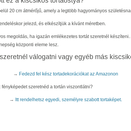
ott ez a
kiscsikós
tortaostya?
lbelül 20 cm átmérőjű, amely a legtöbb hagyományos születésnap
endeléskor jelezd, és elkészítjük a kívánt méretben.
yos megoldás, ha igazán emlékezetes tortát szeretnél készíteni.
ünnepség központi eleme lesz.
szeretnél válogatni vagy egyéb más
kiscsi
→
Fedezd fel kész tortadekorációkat az Amazonon
fényképedet szeretnéd a tortán viszontlátni?
→
Itt rendelhetsz egyedi, személyre szabott tortaképet.