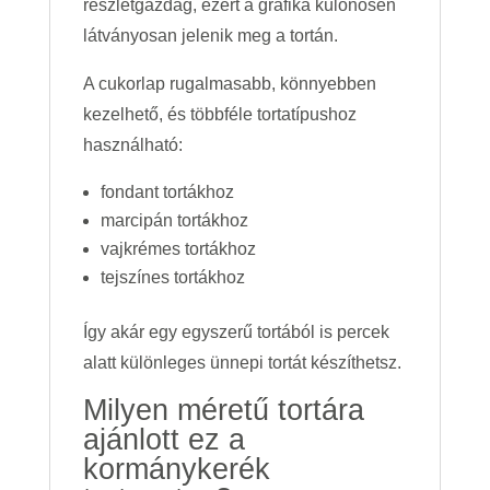
részletgazdag, ezért a grafika különösen
látványosan jelenik meg a tortán.
A cukorlap rugalmasabb, könnyebben
kezelhető, és többféle tortatípushoz
használható:
fondant tortákhoz
marcipán tortákhoz
vajkrémes tortákhoz
tejszínes tortákhoz
Így akár egy egyszerű tortából is percek
alatt különleges ünnepi tortát készíthetsz.
Milyen méretű tortára
ajánlott ez a
kormánykerék