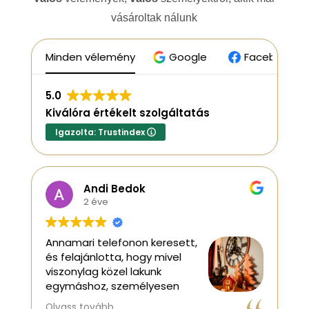
vásároltak nálunk
Minden vélemény
Google
Facebook
5.0
Kiválóra értékelt szolgáltatás
Igazolta: Trustindex
Andi Bedok
2 éve
Annamari telefonon keresett,
S
és felajánlotta, hogy mivel
v
viszonylag közel lakunk
c
egymáshoz, személyesen
S
hozza el a rendelt
Olvass tovább