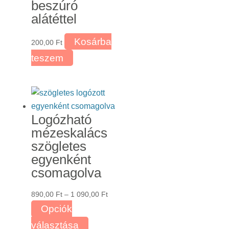
beszúró
alátéttel
Kosárba
200,00
Ft
teszem
Logózható
mézeskalács
szögletes
egyenként
csomagolva
Ártartomány:
890,00
Ft
–
1 090,00
Ft
890,00 Ft
Opciók
-
Ennek
választása