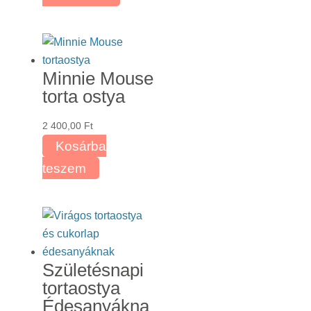
1
a
090,00 Ft
terméknek
több
variációja
Minnie Mouse
van.
torta ostya
A
változatok
2 400,00
Ft
a
Kosárba
termékoldalon
teszem
választhatók
ki
Születésnapi
tortaostya
Édesanyákna