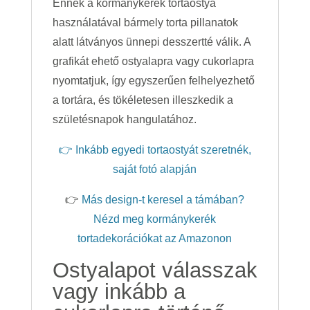
Ennek a kormánykerék tortaostya
használatával bármely torta pillanatok
alatt látványos ünnepi desszertté válik. A
grafikát ehető ostyalapra vagy cukorlapra
nyomtatjuk, így egyszerűen felhelyezhető
a tortára, és tökéletesen illeszkedik a
születésnapok hangulatához.
👉 Inkább egyedi tortaostyát szeretnék,
saját fotó alapján
👉
Más design-t keresel a támában?
Nézd meg kormánykerék
tortadekorációkat az Amazonon
Ostyalapot válasszak
vagy inkább a