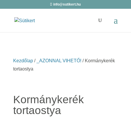
info@sutikert.hu
Kezdőlap
/
_AZONNAL VIHETŐ!
/ Kormánykerék
tortaostya
Kormánykerék
tortaostya