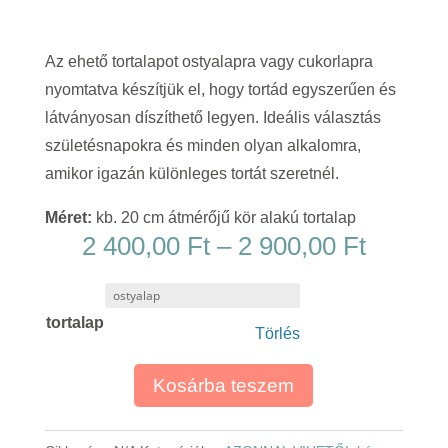
Az ehető tortalapot ostyalapra vagy cukorlapra
nyomtatva készítjük el, hogy tortád egyszerűen és
látványosan díszíthető legyen. Ideális választás
születésnapokra és minden olyan alkalomra,
amikor igazán különleges tortát szeretnél.
Méret:
kb. 20 cm átmérőjű kör alakú tortalap
Ártart
2 400,00
Ft
–
2 900,00
Ft
2
400,00
tortalap
-
Törlés
2
900,00
Kosárba teszem