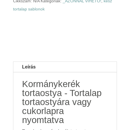
Cikkszám:
N/A
Kategóriák:
_AZONNAL VIHETŐ!
,
kész
tortalap sablonok
Leírás
Kormánykerék
tortaostya - Tortalap
tortaostyára vagy
cukorlapra
nyomtatva