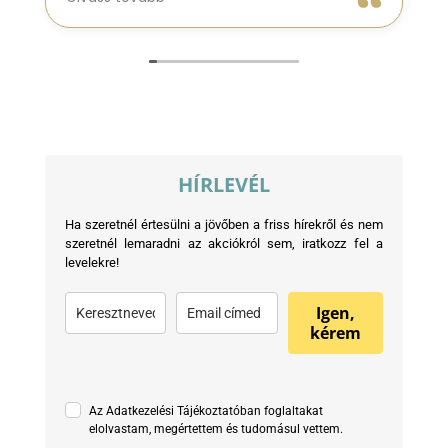
mézeskalács házikót, nehogy összetörjön
a karácsony előtti túlterheltségben a
futárszolgálatnál. Nagyon köszönöm a
figyelmességét.
HÍRLEVÉL
Ha szeretnél értesülni a jövőben a friss hírekről és nem
szeretnél lemaradni az akciókról sem, iratkozz fel a
levelekre!
Igen,
kérem
Az Adatkezelési Tájékoztatóban foglaltakat
elolvastam, megértettem és tudomásul vettem.