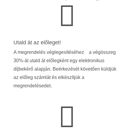

Utald át az előleget!
A megrendelés véglegesítéséhez a végösszeg
30%-át utald át előlegként egy elektronikus
díjbekérő alapján. Beérkezését követően küldjük
az előleg számlát és elkészítjük a
megrendelésedet.
