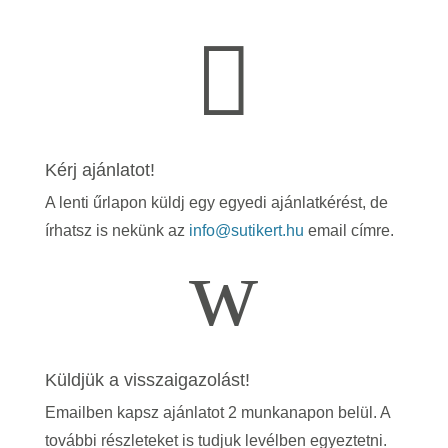

Kérj ajánlatot!
A lenti űrlapon küldj egy egyedi ajánlatkérést, de
írhatsz is nekünk az
info@sutikert.hu
email címre.
w
Küldjük a visszaigazolást!
Emailben kapsz ajánlatot 2 munkanapon belül. A
további részleteket is tudjuk levélben egyeztetni.