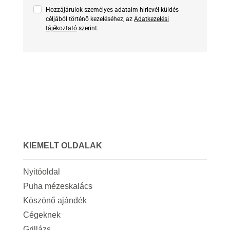
Hozzájárulok személyes adataim hirlevél küldés
céljából történő kezeléséhez, az
Adatkezelési
tájékoztató
szerint.
KIEMELT OLDALAK
Nyitóoldal
Puha mézeskalács
Köszönő ajándék
Cégeknek
Grillázs