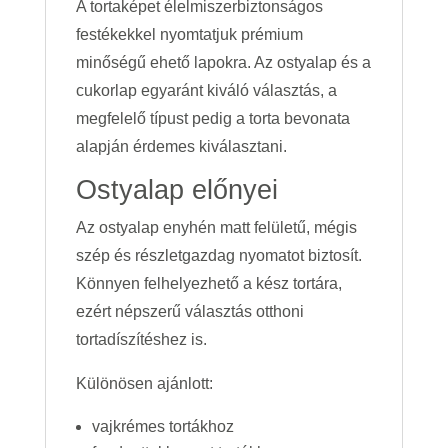
A tortaképet élelmiszerbiztonságos
festékekkel nyomtatjuk prémium
minőségű ehető lapokra. Az ostyalap és a
cukorlap egyaránt kiváló választás, a
megfelelő típust pedig a torta bevonata
alapján érdemes kiválasztani.
Ostyalap előnyei
Az ostyalap enyhén matt felületű, mégis
szép és részletgazdag nyomatot biztosít.
Könnyen felhelyezhető a kész tortára,
ezért népszerű választás otthoni
tortadíszítéshez is.
Különösen ajánlott:
vajkrémes tortákhoz