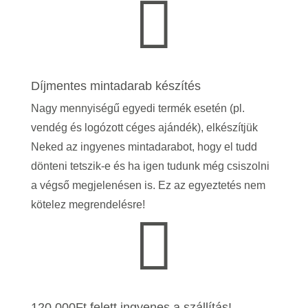

Díjmentes mintadarab készítés
Nagy mennyiségű egyedi termék esetén (pl.
vendég és logózott céges ajándék), elkészítjük
Neked az ingyenes mintadarabot, hogy el tudd
dönteni tetszik-e és ha igen tudunk még csiszolni
a végső megjelenésen is.
Ez az egyeztetés nem
kötelez megrendelésre!

120.000Ft felett ingyenes a szállítás!