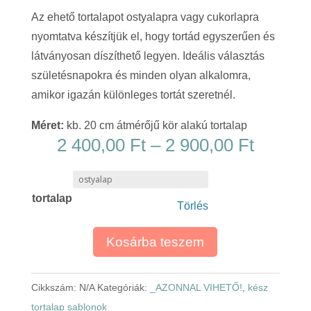
Az ehető tortalapot ostyalapra vagy cukorlapra
nyomtatva készítjük el, hogy tortád egyszerűen és
látványosan díszíthető legyen. Ideális választás
születésnapokra és minden olyan alkalomra,
amikor igazán különleges tortát szeretnél.
Méret:
kb. 20 cm átmérőjű kör alakú tortalap
Ártart
2 400,00
Ft
–
2 900,00
Ft
2
400,00
tortalap
-
Törlés
2
900,00
Kosárba teszem
Cikkszám:
N/A
Kategóriák:
_AZONNAL VIHETŐ!
,
kész
tortalap sablonok