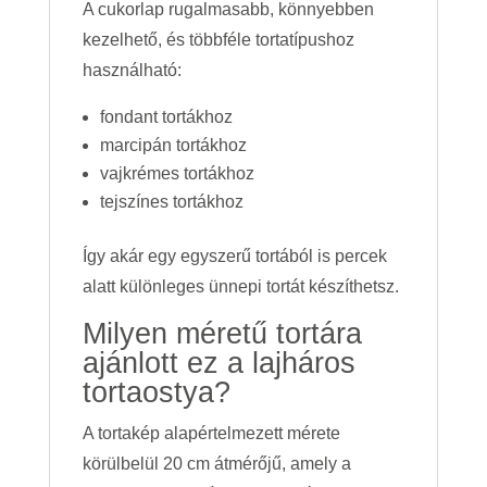
A cukorlap rugalmasabb, könnyebben
kezelhető, és többféle tortatípushoz
használható:
fondant tortákhoz
marcipán tortákhoz
vajkrémes tortákhoz
tejszínes tortákhoz
Így akár egy egyszerű tortából is percek
alatt különleges ünnepi tortát készíthetsz.
Milyen méretű tortára
ajánlott ez a lajháros
tortaostya?
A tortakép alapértelmezett mérete
körülbelül 20 cm átmérőjű, amely a