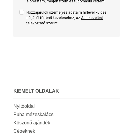
elolvastam, megértettem és tudomásul vettem.
Hozzájárulok személyes adataim hirlevél küldés
céljából történő kezeléséhez, az
Adatkezelési
tájékoztató
szerint.
KIEMELT OLDALAK
Nyitóoldal
Puha mézeskalács
Köszönő ajándék
Cégeknek