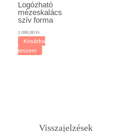
Logózható
van.
mézeskalács
A
szív forma
változatok
a
1 090,00
Ft
termékoldalon
Kosárba
választhatók
teszem
ki
Visszajelzések