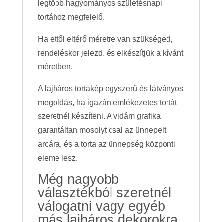
legtöbb hagyományos születésnapi
tortához megfelelő.
Ha ettől eltérő méretre van szükséged,
rendeléskor jelezd, és elkészítjük a kívánt
méretben.
A lajháros tortakép egyszerű és látványos
megoldás, ha igazán emlékezetes tortát
szeretnél készíteni. A vidám grafika
garantáltan mosolyt csal az ünnepelt
arcára, és a torta az ünnepség központi
eleme lesz.
Még nagyobb
választékból szeretnél
válogatni vagy egyéb
más lajháros dekorokra