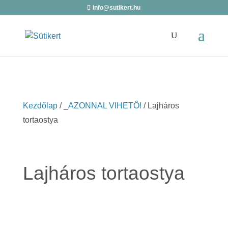
info@sutikert.hu
Kezdőlap
/
_AZONNAL VIHETŐ!
/ Lajháros
tortaostya
Lajháros tortaostya