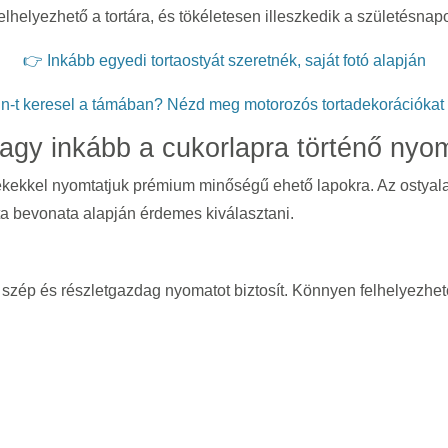
elhelyezhető a tortára, és tökéletesen illeszkedik a születésna
👉 Inkább egyedi tortaostyát szeretnék, saját fotó alapján
n-t keresel a támában? Nézd meg motorozós tortadekorációka
agy inkább a cukorlapra történő nyo
tékekkel nyomtatjuk prémium minőségű ehető lapokra. Az ostyala
rta bevonata alapján érdemes kiválasztani.
 szép és részletgazdag nyomatot biztosít. Könnyen felhelyezhető