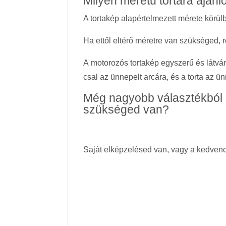
Milyen méretű tortára ajánl
A tortakép alapértelmezett mérete körü
Ha ettől eltérő méretre van szükséged, r
A motorozós tortakép egyszerű és látván
csal az ünnepelt arcára, és a torta az 
Még nagyobb választékból 
szükséged van?
Saját elképzelésed van, vagy a kedvenc 