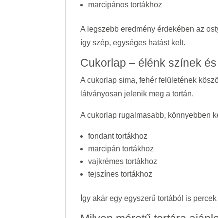
marcipános tortákhoz
A legszebb eredmény érdekében az ostyal
így szép, egységes hatást kelt.
Cukorlap – élénk színek é
A cukorlap sima, fehér felületének kös
látványosan jelenik meg a tortán.
A cukorlap rugalmasabb, könnyebben kez
fondant tortákhoz
marcipán tortákhoz
vajkrémes tortákhoz
tejszínes tortákhoz
Így akár egy egyszerű tortából is percek 