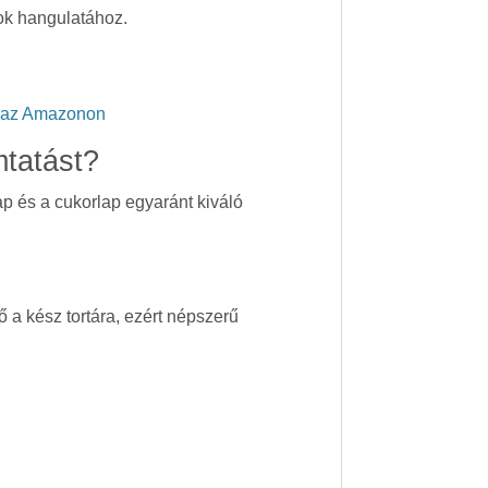
pok hangulatához.
t az Amazonon
mtatást?
p és a cukorlap egyaránt kiváló
 a kész tortára, ezért népszerű