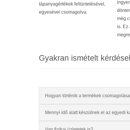
ingyen
tápanyagértékek feltüntetésével,
dönten
egyesével csomagolva.
még c
is.
Ez 
megre
Gyakran ismételt kérdése
Hogyan történik a termékek csomagolás
Mennyi idő alatt készülnek el az egyedi k
Van fizikai üzletetek is?