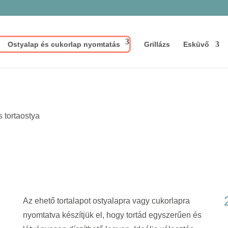
Ostyalap és cukorlap nyomtatás
Grillázs
Esküvő
 tortaostya
Az ehető tortalapot ostyalapra vagy cukorlapra
nyomtatva készítjük el, hogy tortád egyszerűen és