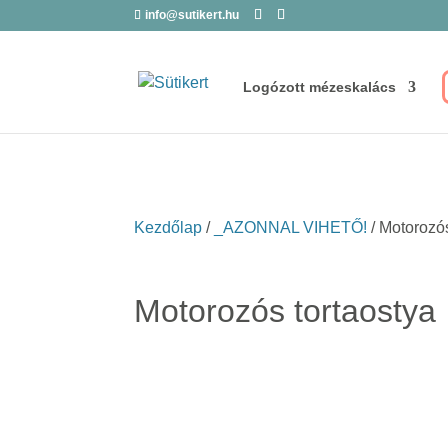
info@sutikert.hu
Logózott mézeskalács
Kezdőlap
/
_AZONNAL VIHETŐ!
/ Motorozós
Motorozós tortaostya