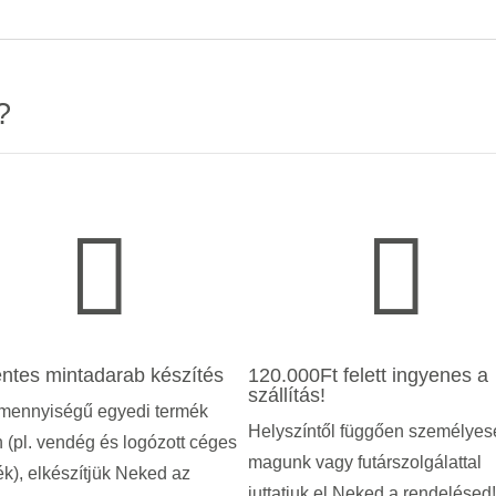
?


ntes mintadarab készítés
120.000Ft felett ingyenes a
szállítás!
mennyiségű egyedi termék
Helyszíntől függően személyes
 (pl. vendég és logózott céges
magunk vagy futárszolgálattal
k), elkészítjük Neked az
juttatjuk el Neked a rendelésed!