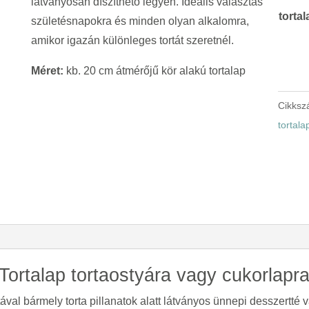
látványosan díszíthető legyen. Ideális választás
tortal
születésnapokra és minden olyan alkalomra,
amikor igazán különleges tortát szeretnél.
Méret:
kb. 20 cm átmérőjű kör alakú tortalap
Cikks
tortal
 Tortalap tortaostyára vagy cukorlapr
al bármely torta pillanatok alatt látványos ünnepi desszertté vá