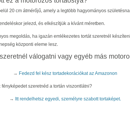
ott ez a motorozós tortaostya?
lbelül 20 cm átmérőjű, amely a legtöbb hagyományos születésnap
endeléskor jelezd, és elkészítjük a kívánt méretben.
yos megoldás, ha igazán emlékezetes tortát szeretnél készíteni
ünnepség központi eleme lesz.
szeretnél válogatni vagy egyéb más motoro
→
Fedezd fel kész tortadekorációkat az Amazonon
fényképedet szeretnéd a tortán viszontlátni?
→
Itt rendelhetsz egyedi, személyre szabott tortaképet.