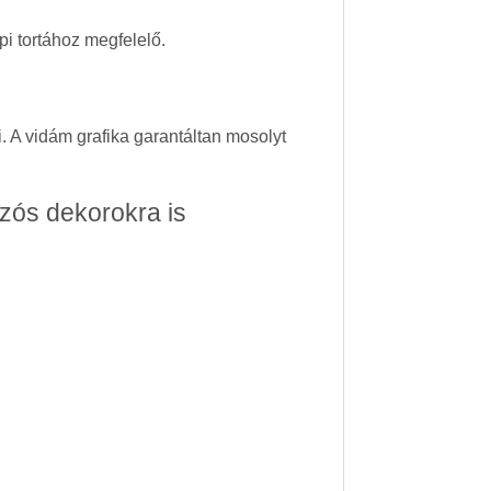
i tortához megfelelő.
. A vidám grafika garantáltan mosolyt
zós dekorokra is