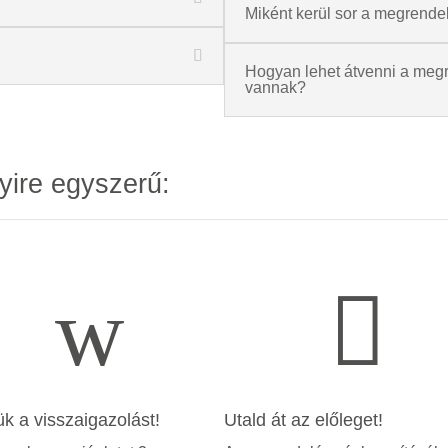
Miként kerül sor a megrende
Hogyan lehet átvenni a megr
vannak?
yire egyszerű:
w

ük a visszaigazolást!
Utald át az előleget!