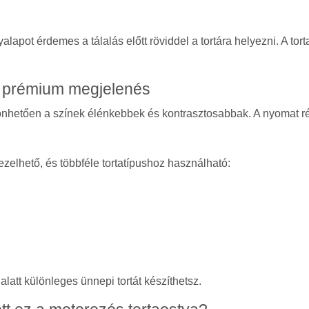
apot érdemes a tálalás előtt röviddel a tortára helyezni. A tor
s prémium megjelenés
zönhetően a színek élénkebbek és kontrasztosabbak. A nyomat ré
elhető, és többféle tortatípushoz használható:
alatt különleges ünnepi tortát készíthetsz.