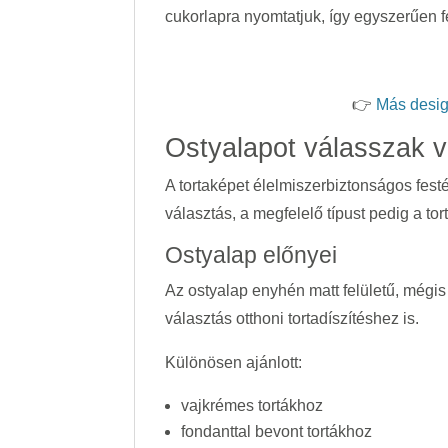
cukorlapra nyomtatjuk, így egyszerűen f
👉
Más desig
Ostyalapot válasszak v
A tortaképet élelmiszerbiztonságos fes
választás, a megfelelő típust pedig a to
Ostyalap előnyei
Az ostyalap enyhén matt felületű, mégis
választás otthoni tortadíszítéshez is.
Különösen ajánlott:
vajkrémes tortákhoz
fondanttal bevont tortákhoz