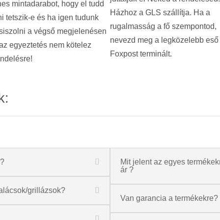
es mintadarabot, hogy el tudd
Házhoz a GLS szállítja. Ha a
i tetszik-e és ha igen tudunk
rugalmasság a fő szempontod,
siszolni a végső megjelenésen
nevezd meg a legközelebb eső
az egyeztetés nem kötelez
Foxpost terminált.
ndelésre!
k:
a?
Mit jelent az egyes termékekné
ár ?
alácsok/grillázsok?
Van garancia a termékekre?