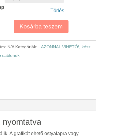
400,00 Ft
ap
-
Törlés
2
900,00 Ft
Kosárba teszem
zám:
N/A
Kategóriák:
_AZONNAL VIHETŐ!
,
kész
ap sablonok
a nyomtatva
lik. A grafikát ehető ostyalapra vagy