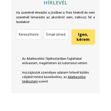
HÍRLEVÉL
Ha szeretnél értesülni a jövőben a friss hírekről és nem
szeretnél lemaradni az akciókról sem, iratkozz fel a
levelekre!
Igen,
kérem
Az Adatkezelési Tájékoztatóban foglaltakat
elolvastam, megértettem és tudomásul vettem.
Hozzájárulok személyes adataim hirlevél küldés
céljából történő kezeléséhez, az
Adatkezelési
tájékoztató
szerint.