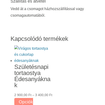
Szállítás és átvétel
Vedd át a csomagot házhozszállítással vagy
csomagautomatából.
Kapcsolódó termékek
Születésnapi
tortaostya
Édesanyákna
k
Ártartomány:
2 900,00
Ft
–
3 400,00
Ft
2
Opciók