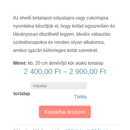
Az ehető tortalapot ostyalapra vagy cukorlapra
nyomtatva készítjük el, hogy tortád egyszerűen és
látványosan díszíthető legyen. Ideális választás
születésnapokra és minden olyan alkalomra,
amikor igazán különleges tortát szeretnél.
Méret:
kb. 20 cm átmérőjű kör alakú tortalap
Ártart
2 400,00
Ft
–
2 900,00
Ft
2
400,00
tortalap
-
Törlés
2
900,00
Kosárba teszem