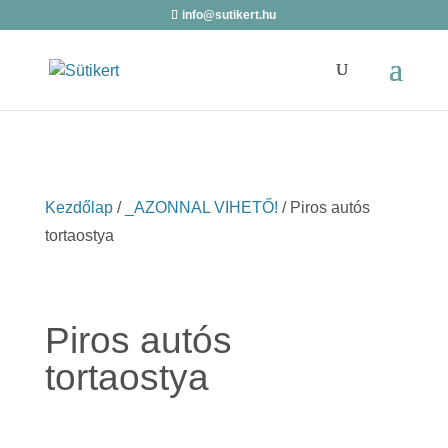
info@sutikert.hu
Kezdőlap
/
_AZONNAL VIHETŐ!
/ Piros autós
tortaostya
Piros autós
tortaostya