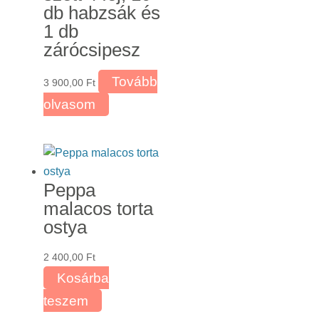
db habzsák és
a
1 db
termékoldalon
zárócsipesz
választhatók
ki
Tovább
3 900,00
Ft
olvasom
Peppa
malacos torta
ostya
2 400,00
Ft
Kosárba
teszem