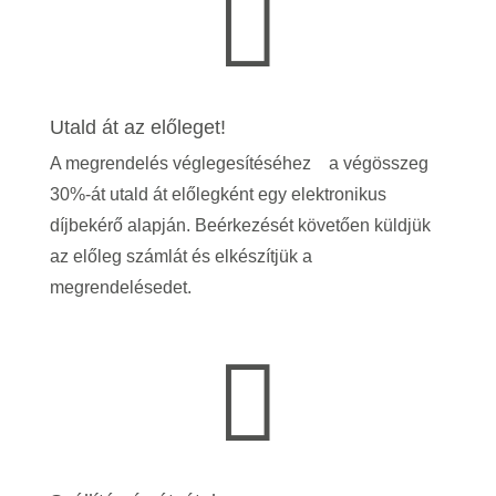

Utald át az előleget!
A megrendelés véglegesítéséhez a végösszeg
30%-át utald át előlegként egy elektronikus
díjbekérő alapján. Beérkezését követően küldjük
az előleg számlát és elkészítjük a
megrendelésedet.
