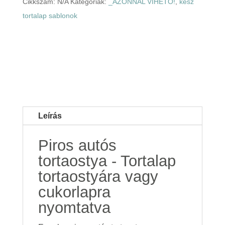
Cikkszám:
N/A
Kategóriák:
_AZONNAL VIHETŐ!
,
kész
tortalap sablonok
Leírás
Piros autós
tortaostya - Tortalap
tortaostyára vagy
cukorlapra
nyomtatva