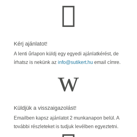

Kérj ajánlatot!
A lenti űrlapon küldj egy egyedi ajánlatkérést, de
írhatsz is nekünk az
info@sutikert.hu
email címre.
w
Küldjük a visszaigazolást!
Emailben kapsz ajánlatot 2 munkanapon belül. A
további részleteket is tudjuk levélben egyeztetni.