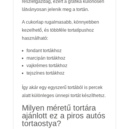
részletgazdag, ezért a grafika különösen
látványosan jelenik meg a tortán.
A cukorlap rugalmasabb, könnyebben
kezelhető, és többféle tortatípushoz
használható:
fondant tortákhoz
marcipán tortákhoz
vajkrémes tortákhoz
tejszínes tortákhoz
Így akár egy egyszerű tortából is percek
alatt különleges ünnepi tortát készíthetsz.
Milyen méretű tortára
ajánlott ez a piros autós
tortaostya?