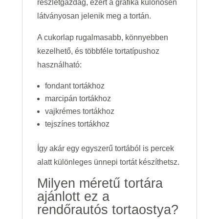
részletgazdag, ezért a grafika különösen
látványosan jelenik meg a tortán.
A cukorlap rugalmasabb, könnyebben
kezelhető, és többféle tortatípushoz
használható:
fondant tortákhoz
marcipán tortákhoz
vajkrémes tortákhoz
tejszínes tortákhoz
Így akár egy egyszerű tortából is percek
alatt különleges ünnepi tortát készíthetsz.
Milyen méretű tortára
ajánlott ez a
rendőrautós tortaostya?