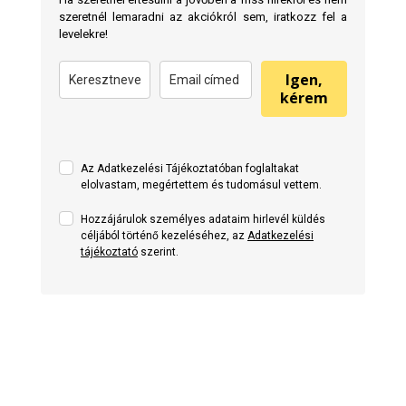
Szí
szeretnél lemaradni az akciókról sem, iratkozz fel a
és 
levelekre!
alk
szí
Igen,
kérem
Az Adatkezelési Tájékoztatóban foglaltakat
elolvastam, megértettem és tudomásul vettem.
Hozzájárulok személyes adataim hirlevél küldés
céljából történő kezeléséhez, az
Adatkezelési
tájékoztató
szerint.