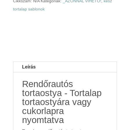
Cikkszám:
N/A
Kategóriák:
_AZONNAL VIHETŐ!
,
kész
tortalap sablonok
Leírás
Rendőrautós
tortaostya - Tortalap
tortaostyára vagy
cukorlapra
nyomtatva