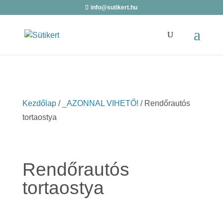
info@sutikert.hu
Kezdőlap
/
_AZONNAL VIHETŐ!
/ Rendőrautós
tortaostya
Rendőrautós
tortaostya