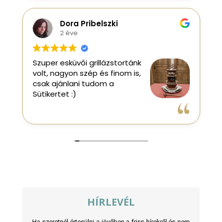
Dora Pribelszki
2 éve
Szuper esküvői grillázstortánk
50.
volt, nagyon szép és finom is,
re
csak ajánlani tudom a
mé
Sütikertet :)
me
szí
Olv
és 
örü
rát
vil
ami
ké
ill
az 
egy
HÍRLEVÉL
GLS
má
Ha szeretnél értesülni a jövőben a friss hírekről és nem