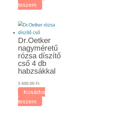
teszem
Dr.Oetker
nagyméretű
rózsa díszítő
cső 4 db
habzsákkal
3 600,00
Ft
Kosárba
teszem