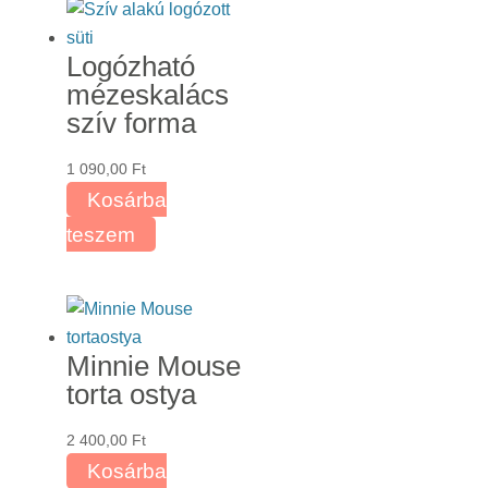
Logózható
mézeskalács
szív forma
1 090,00
Ft
Kosárba
teszem
Minnie Mouse
torta ostya
2 400,00
Ft
Kosárba