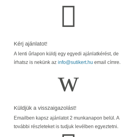

Kérj ajánlatot!
A lenti űrlapon küldj egy egyedi ajánlatkérést, de
írhatsz is nekünk az
info@sutikert.hu
email címre.
w
Küldjük a visszaigazolást!
Emailben kapsz ajánlatot 2 munkanapon belül. A
további részleteket is tudjuk levélben egyeztetni.