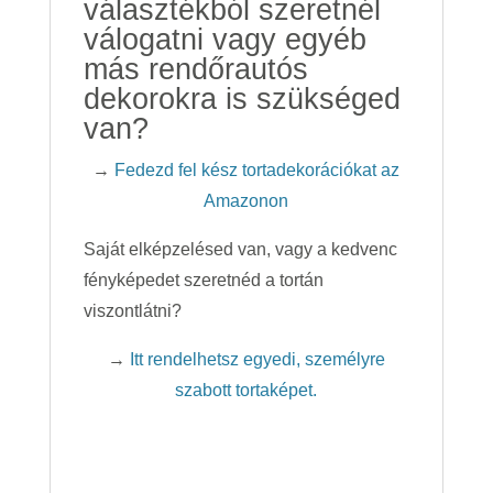
választékból szeretnél
válogatni vagy egyéb
más rendőrautós
dekorokra is szükséged
van?
→
Fedezd fel kész tortadekorációkat az
Amazonon
Saját elképzelésed van, vagy a kedvenc
fényképedet szeretnéd a tortán
viszontlátni?
→
Itt rendelhetsz egyedi, személyre
szabott tortaképet.