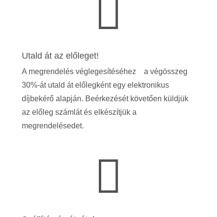

Utald át az előleget!
A megrendelés véglegesítéséhez a végösszeg
30%-át utald át előlegként egy elektronikus
díjbekérő alapján. Beérkezését követően küldjük
az előleg számlát és elkészítjük a
megrendelésedet.
