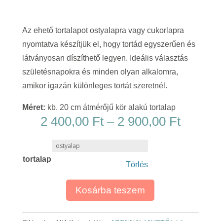
Az ehető tortalapot ostyalapra vagy cukorlapra
nyomtatva készítjük el, hogy tortád egyszerűen és
látványosan díszíthető legyen. Ideális választás
születésnapokra és minden olyan alkalomra,
amikor igazán különleges tortát szeretnél.
Méret:
kb. 20 cm átmérőjű kör alakú tortalap
Ártart
2 400,00
Ft
–
2 900,00
Ft
2
400,00
tortalap
-
Törlés
2
900,00
Kosárba teszem