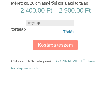
Méret:
kb. 20 cm átmérőjű kör alakú tortalap
Ártart
2 400,00
Ft
–
2 900,00
Ft
2
400,00
tortalap
-
Törlés
2
900,00
Kosárba teszem
Cikkszám:
N/A
Kategóriák:
_AZONNAL VIHETŐ!
,
kész
tortalap sablonok