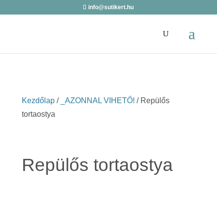
info@sutikert.hu
Kezdőlap
/
_AZONNAL VIHETŐ!
/ Repülős
tortaostya
Repülős tortaostya