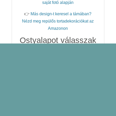
saját fotó alapján
👉
Más design-t keresel a támában?
Nézd meg repülős tortadekorációkat az
Amazonon
Ostyalapot válasszak
vagy inkább a
cukorlapra történő
nyomtatást?
A tortaképet élelmiszerbiztonságos
festékekkel nyomtatjuk prémium
minőségű ehető lapokra. Az ostyalap és a
cukorlap egyaránt kiváló választás, a
megfelelő típust pedig a torta bevonata
alapján érdemes kiválasztani.