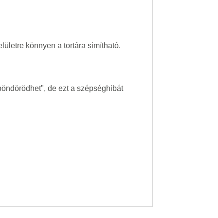
lületre könnyen a tortára simítható.
lpöndörödhet", de ezt a szépséghibát