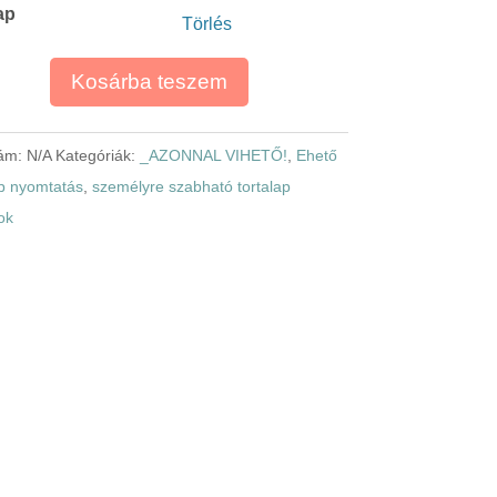
ap
-
Törlés
3
400,00 Ft
Kosárba teszem
zám:
N/A
Kategóriák:
_AZONNAL VIHETŐ!
,
Ehető
p nyomtatás
,
személyre szabható tortalap
ok