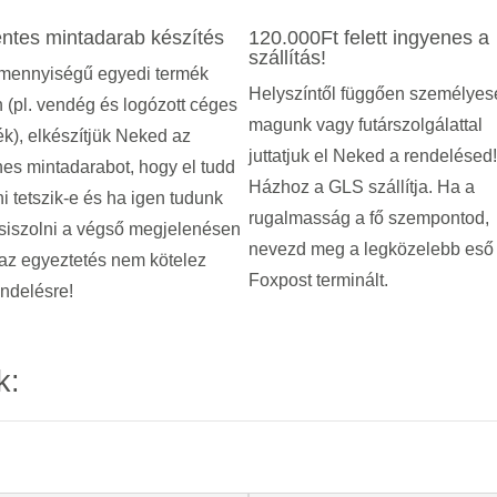
ntes mintadarab készítés
120.000Ft felett ingyenes a
szállítás!
mennyiségű egyedi termék
Helyszíntől függően személyes
 (pl. vendég és logózott céges
magunk vagy futárszolgálattal
k), elkészítjük Neked az
juttatjuk el Neked a rendelésed!
es mintadarabot, hogy el tudd
Házhoz a GLS szállítja. Ha a
i tetszik-e és ha igen tudunk
rugalmasság a fő szempontod,
siszolni a végső megjelenésen
nevezd meg a legközelebb eső
az egyeztetés nem kötelez
Foxpost terminált.
ndelésre!
k: