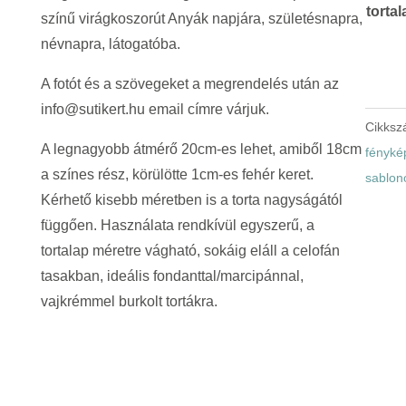
tortal
színű virágkoszorút Anyák napjára, születésnapra,
névnapra, látogatóba.
A fotót és a szövegeket a megrendelés után az
info@sutikert.hu email címre várjuk.
Cikks
A legnagyobb átmérő 20cm-es lehet, amiből 18cm
fényké
a színes rész, körülötte 1cm-es fehér keret.
sablon
Kérhető kisebb méretben is a torta nagyságától
függően. Használata rendkívül egyszerű, a
tortalap méretre vágható, sokáig eláll a celofán
tasakban, ideális fondanttal/marcipánnal,
vajkrémmel burkolt tortákra.