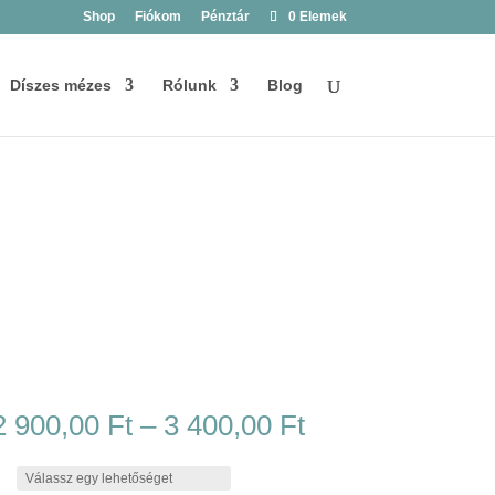
Shop
Fiókom
Pénztár
0 Elemek
Díszes mézes
Rólunk
Blog
Ártartomány:
2 900,00
Ft
–
3 400,00
Ft
2
900,00 Ft