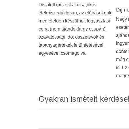
Díszített mézeskalácsaink is
Díjme
élelmiszerbiztosan, az előírásoknak
Nagy 
megfelelően készülnek fogyasztási
esetén
célra (nem ajándéktárgy csupán),
ajándé
szavatossági idő, összetevők és
ingyen
tápanyagértékek feltüntetésével,
dönten
egyesével csomagolva.
még c
is.
Ez 
megre
Gyakran ismételt kérdése