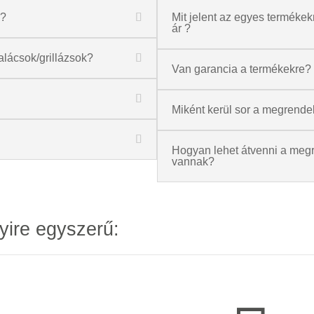
a?
Mit jelent az egyes termékekné
ár ?
alácsok/grillázsok?
Van garancia a termékekre?
Miként kerül sor a megrende
Hogyan lehet átvenni a megr
vannak?
yire egyszerű: