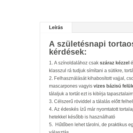
Leírás
A születésnapi tortao
kérdések:
A színoldalához csak
száraz kézzel
é
klasszul rá tudjuk símítani a sütikre, tort
Felhasználását kihabosított vajjal, c
mascarpones vagyis
vizes bázisú felü
tálaljuk a tortát ezt is kibírja tapasztalai
Célszerű röviddel a tálalás előtt felhel
Az édeskés ízű már nyomtatott tortala
hetekkel később is használható
Hűtőben lehet tárolni, de praktikus e
választás.