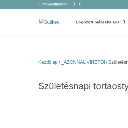
info@sutikert.hu
Logózott mézeskalács
Kezdőlap
/
_AZONNAL VIHETŐ!
/ Születés
Születésnapi tortaos