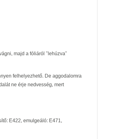
ágni, majd a fóliáról "lehúzva"
könnyen felhelyezhető. De aggodalomra
dalát ne érje nedvesség, mert
sítő: E422, emulgeáló: E471,