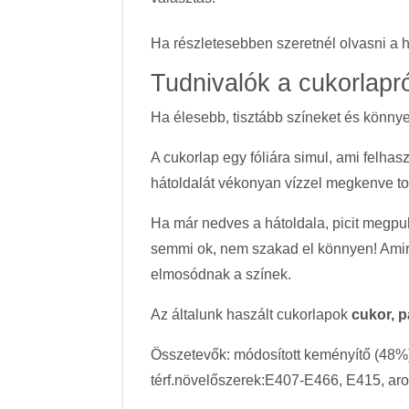
Ha részletesebben szeretnél olvasni a 
Tudnivalók a cukorlapró
Ha élesebb, tisztább színeket és könny
A cukorlap egy fóliára simul, ami felhas
hátoldalát vékonyan vízzel megkenve tor
Ha már nedves a hátoldala, picit megpu
semmi ok, nem szakad el könnyen! Amire 
elmosódnak a színek.
Az általunk haszált cukorlapok
cukor, p
Összetevők: módosított keményítő (48%),
térf.növelőszerek:E407-E466, E415, aro