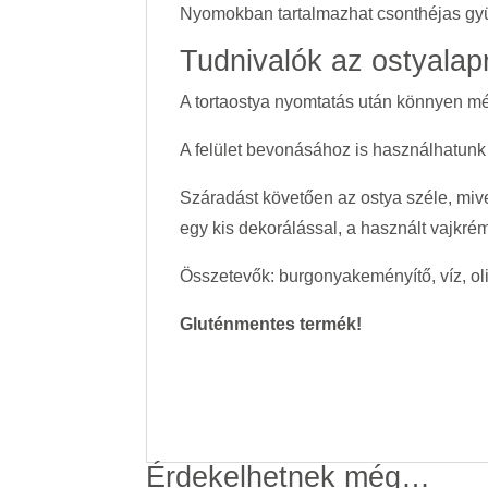
Nyomokban tartalmazhat csonthéjas gyüm
Tudnivalók az ostyalapr
A tortaostya nyomtatás után könnyen mére
A felület bevonásához is használhatunk 
Száradást követően az ostya széle, mive
egy kis dekorálással, a használt vajkré
Összetevők: burgonyakeményítő, víz, oli
Gluténmentes termék!
Érdekelhetnek még…