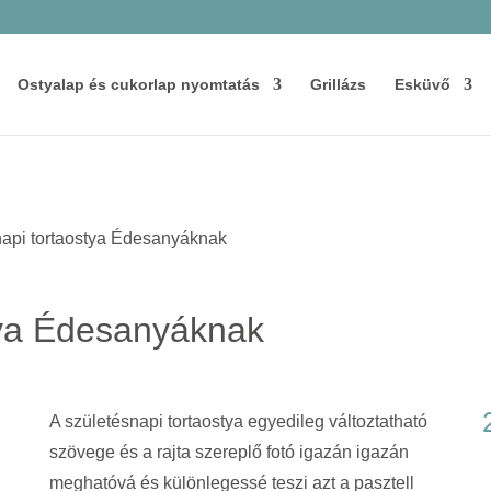
Ostyalap és cukorlap nyomtatás
Grillázs
Esküvő
napi tortaostya Édesanyáknak
tya Édesanyáknak
A születésnapi tortaostya egyedileg változtatható
szövege és a rajta szereplő fotó igazán igazán
meghatóvá és különlegessé teszi azt a pasztell