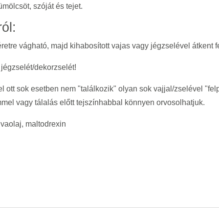
ölcsöt, szóját és tejet.
ól:
tre vágható, majd kihabosított vajas vagy jégzselével átkent fe
jégzselét/dekorzselét!
l ott sok esetben nem "találkozik" olyan sok vajjal/zselével "fe
mmel vagy tálalás előtt tejszínhabbal könnyen orvosolhatjuk.
vaolaj, maltodrexin