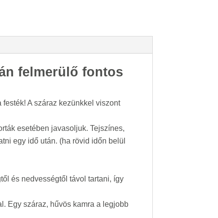
sán felmerülő fontos
a festék! A száraz kezünkkel viszont
orták esetében javasoljuk. Tejszínes,
atni egy idő után. (ha rövid időn belül
ől és nedvességtől távol tartani, így
val. Egy száraz, hűvös kamra a legjobb