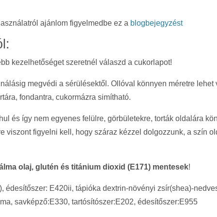
használatról ajánlom figyelmedbe ez a
blogbejegyzést
l:
ebb kezelhetőséget szeretnél válaszd a cukorlapot!
ználásig megvédi a sérülésektől. Ollóval könnyen méretre lehet v
tára, fondantra, cukormázra simítható.
hul és így nem egyenes felülre, görbületekre, torták oldalára 
viszont figyelni kell, hogy száraz kézzel dolgozzunk, a szín ol
álma olaj, glutén és titánium dioxid (E171) mentesek
!
 édesítőszer: E420ii, tápióka dextrin-növényi zsír(shea)-nedve
ma, savképző:E330, tartósítószer:E202, édesítőszer:E955