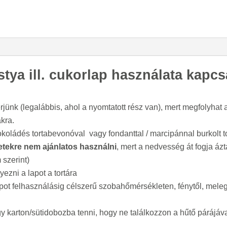
stya ill. cukorlap használata kapc
rjünk (legalábbis, ahol a nyomtatott rész van), mert megfolyhat 
ákra.
sokoládés tortabevonóval vagy fondanttal / marcipánnal burkolt t
letekre nem ajánlatos használni
, mert a nedvesség át fogja ázt
m szerint)
yezni a lapot a tortára
pot felhasználásig célszerű szobahőmérsékleten, fénytől, melegt
gy karton/sütidobozba tenni, hogy ne találkozzon a hűtő párájá