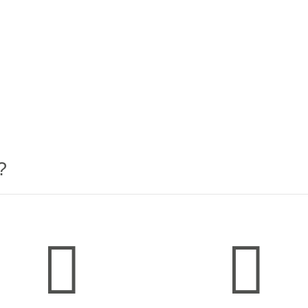
?

