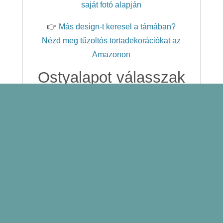
saját fotó alapján
👉
Más design-t keresel a támában?
Nézd meg tűzoltós tortadekorációkat az
Amazonon
Ostyalapot válasszak
vagy inkább a
cukorlapra történő
nyomtatást?
A tortaképet élelmiszerbiztonságos
festékekkel nyomtatjuk prémium
minőségű ehető lapokra. Az ostyalap és a
cukorlap egyaránt kiváló választás, a
megfelelő típust pedig a torta bevonata
alapján érdemes kiválasztani.