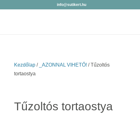
info@sutikert.hu
Kezdőlap
/
_AZONNAL VIHETŐ!
/ Tűzoltós
tortaostya
Tűzoltós tortaostya