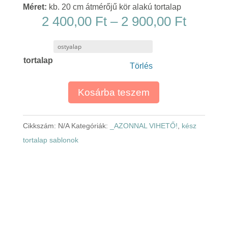
Méret:
kb. 20 cm átmérőjű kör alakú tortalap
Ártart
2 400,00
Ft
–
2 900,00
Ft
2
400,00
tortalap
-
Törlés
2
900,00
Kosárba teszem
Cikkszám:
N/A
Kategóriák:
_AZONNAL VIHETŐ!
,
kész
tortalap sablonok