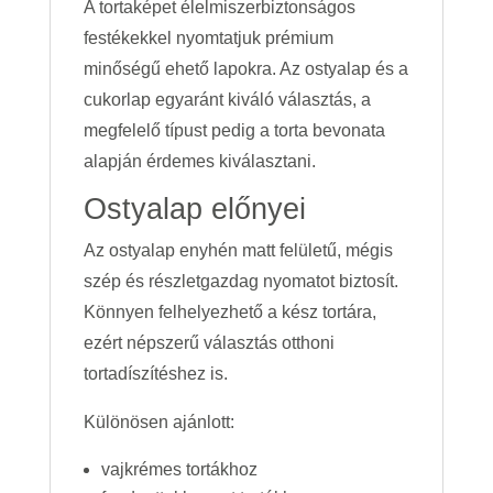
A tortaképet élelmiszerbiztonságos
festékekkel nyomtatjuk prémium
minőségű ehető lapokra. Az ostyalap és a
cukorlap egyaránt kiváló választás, a
megfelelő típust pedig a torta bevonata
alapján érdemes kiválasztani.
Ostyalap előnyei
Az ostyalap enyhén matt felületű, mégis
szép és részletgazdag nyomatot biztosít.
Könnyen felhelyezhető a kész tortára,
ezért népszerű választás otthoni
tortadíszítéshez is.
Különösen ajánlott:
vajkrémes tortákhoz