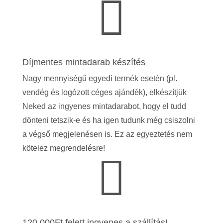

Díjmentes mintadarab készítés
Nagy mennyiségű egyedi termék esetén (pl.
vendég és logózott céges ajándék), elkészítjük
Neked az ingyenes mintadarabot, hogy el tudd
dönteni tetszik-e és ha igen tudunk még csiszolni
a végső megjelenésen is.
Ez az egyeztetés nem
kötelez megrendelésre!

120.000Ft felett ingyenes a szállítás!