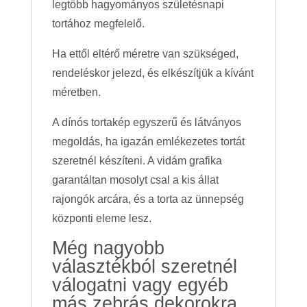
legtöbb hagyományos születésnapi
tortához megfelelő.
Ha ettől eltérő méretre van szükséged,
rendeléskor jelezd, és elkészítjük a kívánt
méretben.
A dínós tortakép egyszerű és látványos
megoldás, ha igazán emlékezetes tortát
szeretnél készíteni. A vidám grafika
garantáltan mosolyt csal a kis állat
rajongók arcára, és a torta az ünnepség
központi eleme lesz.
Még nagyobb
választékból szeretnél
válogatni vagy egyéb
más zebrás dekorokra