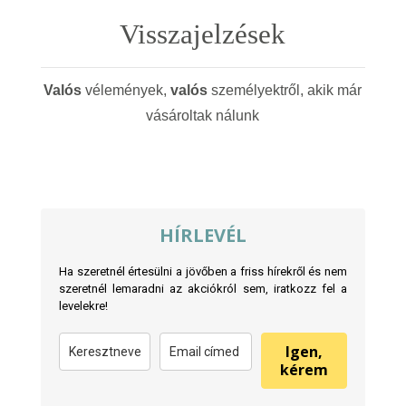
Visszajelzések
Valós
vélemények,
valós
személyektről, akik már
vásároltak nálunk
HÍRLEVÉL
Ha szeretnél értesülni a jövőben a friss hírekről és nem
szeretnél lemaradni az akciókról sem, iratkozz fel a
levelekre!
Igen,
kérem