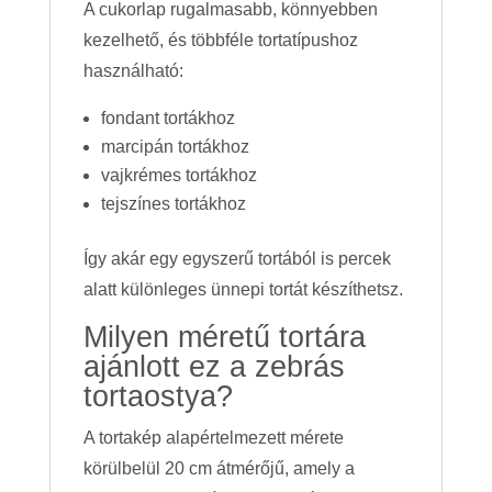
A cukorlap rugalmasabb, könnyebben
kezelhető, és többféle tortatípushoz
használható:
fondant tortákhoz
marcipán tortákhoz
vajkrémes tortákhoz
tejszínes tortákhoz
Így akár egy egyszerű tortából is percek
alatt különleges ünnepi tortát készíthetsz.
Milyen méretű tortára
ajánlott ez a zebrás
tortaostya?
A tortakép alapértelmezett mérete
körülbelül 20 cm átmérőjű, amely a