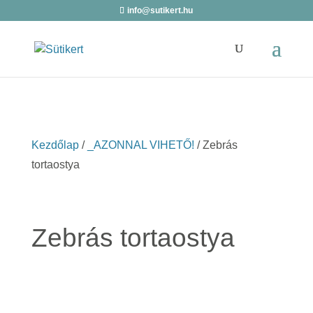
info@sutikert.hu
Kezdőlap
/
_AZONNAL VIHETŐ!
/ Zebrás
tortaostya
Zebrás tortaostya