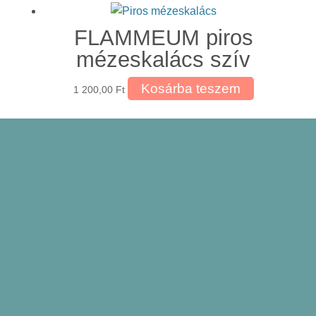
FLAMMEUM piros
mézeskalács szív
Kosárba teszem
1 200,00
Ft
VIVALDI köszönet
mézeskalács szív
Kosárba teszem
1 000,00
Ft
TULIP mézeskalács
tulipán