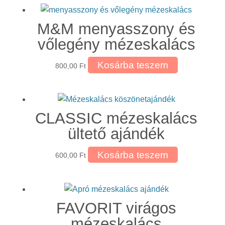
M&M menyasszony és
vőlegény mézeskalács
Kosárba teszem
800,00
Ft
CLASSIC mézeskalács
ültető ajándék
Kosárba teszem
600,00
Ft
FAVORIT virágos
mézeskalács