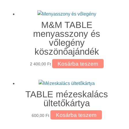
M&M TABLE
menyasszony és
vőlegény
köszönőajándék
Kosárba teszem
2 400,00
Ft
TABLE mézeskalács
ültetőkártya
Kosárba teszem
600,00
Ft