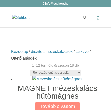
info@sutikert.hu
Kezdőlap
/
díszített mézeskalácsok
/
Esküvő
/
Ültető ajándék
Sorted
1–12 termék, összesen 18 db
by
latest
MAGNET mézeskalács
hűtőmágnes
Tovább olvasom