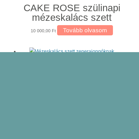
CAKE ROSE szülinapi
mézeskalács szett
Tovább olvasom
10 000,00
Ft
CAKE GREEN zöld
születésnapi
mézeskalács szett
Kosárba teszem
10 000,00
Ft
MAN mézeskalács szett
férfiaknak