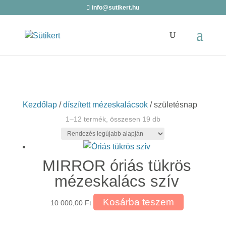
info@sutikert.hu
Kezdőlap
/
díszített mézeskalácsok
/ születésnap
Sorted
1–12 termék, összesen 19 db
by
latest
MIRROR óriás tükrös
mézeskalács szív
Kosárba teszem
10 000,00
Ft