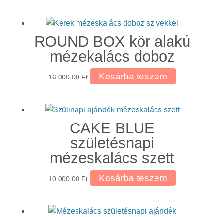
ROUND BOX kör alakú
mézekalács doboz
Kosárba teszem
16 000,00
Ft
CAKE BLUE
születésnapi
mézeskalács szett
Kosárba teszem
10 000,00
Ft