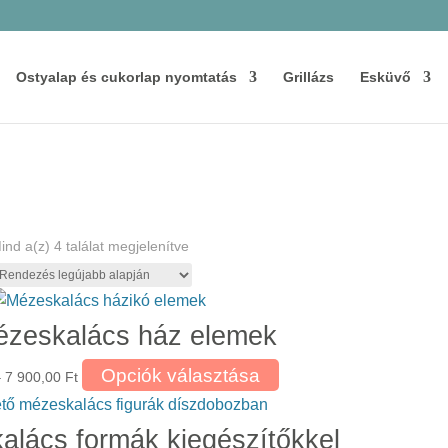
Ostyalap és cukorlap nyomtatás
Grillázs
Esküvő
Sorted
ind a(z) 4 találat megjelenítve
by
latest
ézeskalács ház elemek
Ennek
Ártartomány:
Opciók választása
–
7 900,00
Ft
a
7
terméknek
200,00 Ft
lács formák kiegészítőkkel