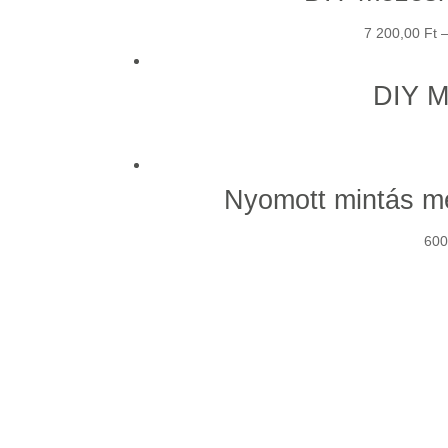
7 200,00
Ft
DIY M
Nyomott mintás m
600