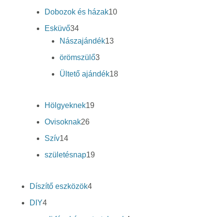
termék
10
Dobozok és házak
10
termék
34
Esküvő
34
termék
13
Nászajándék
13
termék
3
örömszülő
3
termék
18
Ültető ajándék
18
termék
19
Hölgyeknek
19
termék
26
Ovisoknak
26
termék
14
Szív
14
termék
19
születésnap
19
termék
4
Díszítő eszközök
4
termék
4
DIY
4
termék