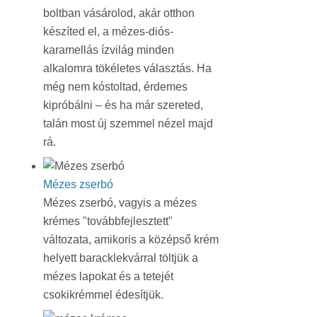
boltban vásárolod, akár otthon
készíted el, a mézes-diós-
karamellás ízvilág minden
alkalomra tökéletes választás. Ha
még nem kóstoltad, érdemes
kipróbálni – és ha már szereted,
talán most új szemmel nézel majd
rá.
Mézes zserbó
Mézes zserbó, vagyis a mézes
krémes "továbbfejlesztett"
változata, amikoris a középső krém
helyett baracklekvárral töltjük a
mézes lapokat és a tetejét
csokikrémmel édesítjük.