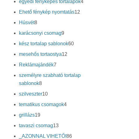
4
egyedi fényképes tortalapok
4
termék
12
Ehető fénykép nyomtatás
12
termék
8
Húsvét
8
termék
9
karácsonyi csomag
9
termék
60
kész tortalap sablonok
60
termék
12
mesehős tortaostya
12
termék
7
Reklámajándék
7
termék
személyre szabható tortalap
8
sablonok
8
termék
10
szilveszter
10
termék
4
tematikus csomagok
4
termék
19
grillázs
19
termék
13
tavaszi csomag
13
termék
86
_AZONNAL VIHETŐ!
86