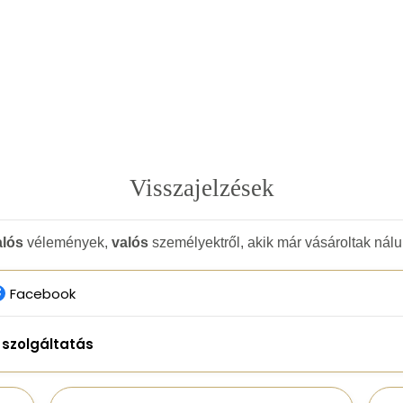
Visszajelzések
alós
vélemények,
valós
személyektről, akik már vásároltak nál
Facebook
t szolgáltatás