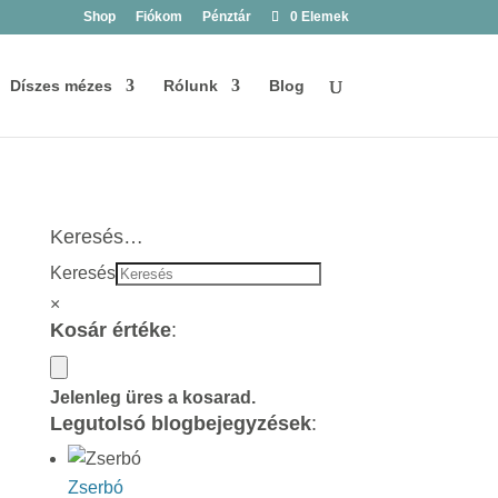
Shop
Fiókom
Pénztár
0 Elemek
Díszes mézes
Rólunk
Blog
Keresés…
Keresés
×
Kosár értéke
:
Jelenleg üres a kosarad.
Legutolsó blogbejegyzések
:
Zserbó