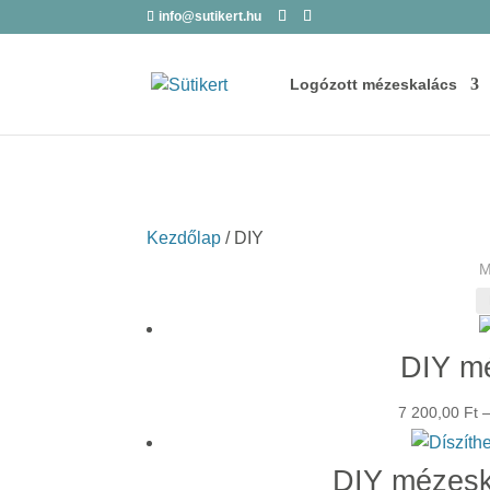
info@sutikert.hu
Logózott mézeskalács
Kezdőlap
/ DIY
M
DIY m
7 200,00
Ft
DIY mézeska