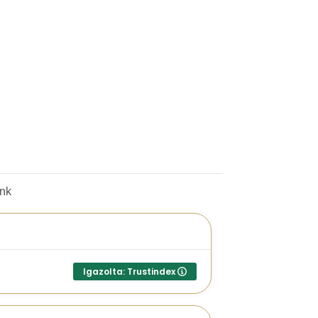
termék
unk
Igazolta: Trustindex