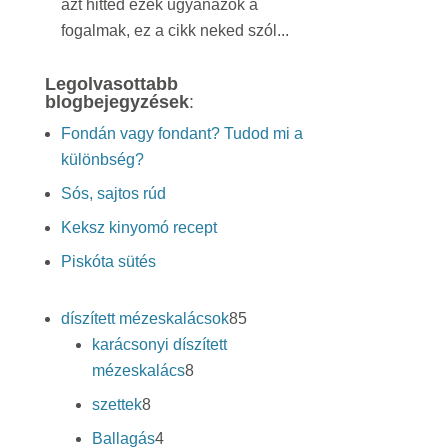
azt hitted ezek ugyanazok a
fogalmak, ez a cikk neked szól...
Legolvasottabb
blogbejegyzések
:
Fondán vagy fondant? Tudod mi a
különbség?
Sós, sajtos rúd
Keksz kinyomó recept
Piskóta sütés
85
díszített mézeskalácsok
85
termék
karácsonyi díszített
8
mézeskalács
8
termék
8
szettek
8
termék
4
Ballagás
4