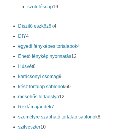
termék
19
születésnap
19
termék
4
Díszítő eszközök
4
termék
4
DIY
4
termék
4
egyedi fényképes tortalapok
4
termék
12
Ehető fénykép nyomtatás
12
termék
8
Húsvét
8
termék
9
karácsonyi csomag
9
termék
60
kész tortalap sablonok
60
termék
12
mesehős tortaostya
12
termék
7
Reklámajándék
7
termék
8
személyre szabható tortalap sablonok
8
termék
10
szilveszter
10