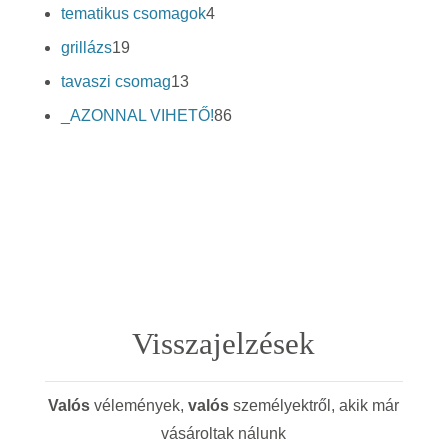
termék
4
tematikus csomagok
4
termék
19
grillázs
19
termék
13
tavaszi csomag
13
termék
86
_AZONNAL VIHETŐ!
86
termék
Visszajelzések
Valós
vélemények,
valós
személyektről, akik már
vásároltak nálunk