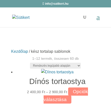
info@sutikert.hu
Kezdőlap
/ kész tortalap sablonok
Sorted
1–12 termék, összesen 60 db
by
latest
Dínós tortaostya
Ártartomány:
Opciók
2 400,00
Ft
–
2 900,00
Ft
2
Ennek
választása
400,00 Ft
a
-