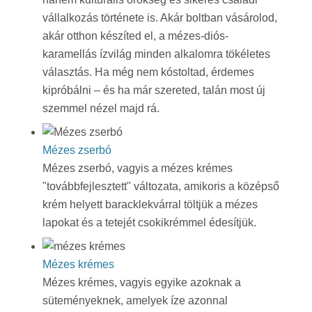
vállalkozás története is. Akár boltban vásárolod,
akár otthon készíted el, a mézes-diós-
karamellás ízvilág minden alkalomra tökéletes
választás. Ha még nem kóstoltad, érdemes
kipróbálni – és ha már szereted, talán most új
szemmel nézel majd rá.
Mézes zserbó
Mézes zserbó, vagyis a mézes krémes
"továbbfejlesztett" változata, amikoris a középső
krém helyett baracklekvárral töltjük a mézes
lapokat és a tetejét csokikrémmel édesítjük.
Mézes krémes
Mézes krémes, vagyis egyike azoknak a
süteményeknek, amelyek íze azonnal