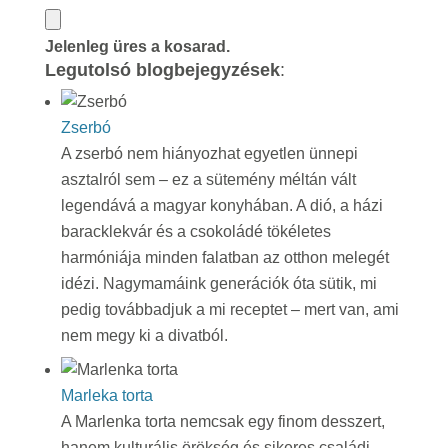
Jelenleg üres a kosarad.
Legutolsó blogbejegyzések
:
Zserbó
A zserbó nem hiányozhat egyetlen ünnepi
asztalról sem – ez a sütemény méltán vált
legendává a magyar konyhában. A dió, a házi
baracklekvár és a csokoládé tökéletes
harmóniája minden falatban az otthon melegét
idézi. Nagymamáink generációk óta sütik, mi
pedig továbbadjuk a mi receptet – mert van, ami
nem megy ki a divatból.
Marleka torta
A Marlenka torta nemcsak egy finom desszert,
hanem kulturális örökség és sikeres családi