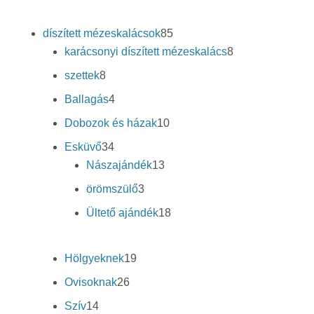
85
díszített mézeskalácsok
85
termék
8
karácsonyi díszített mézeskalács
8
termék
8
szettek
8
termék
4
Ballagás
4
termék
10
Dobozok és házak
10
termék
34
Esküvő
34
termék
13
Nászajándék
13
termék
3
örömszülő
3
termék
18
Ültető ajándék
18
termék
19
Hölgyeknek
19
termék
26
Ovisoknak
26
termék
14
Szív
14