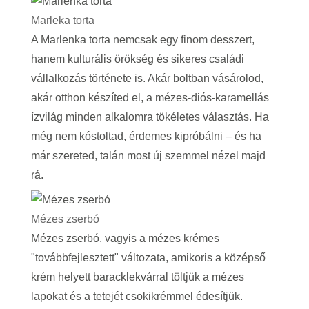
Marleka torta
A Marlenka torta nemcsak egy finom desszert,
hanem kulturális örökség és sikeres családi
vállalkozás története is. Akár boltban vásárolod,
akár otthon készíted el, a mézes-diós-karamellás
ízvilág minden alkalomra tökéletes választás. Ha
még nem kóstoltad, érdemes kipróbálni – és ha
már szereted, talán most új szemmel nézel majd
rá.
Mézes zserbó
Mézes zserbó, vagyis a mézes krémes
"továbbfejlesztett" változata, amikoris a középső
krém helyett baracklekvárral töltjük a mézes
lapokat és a tetejét csokikrémmel édesítjük.