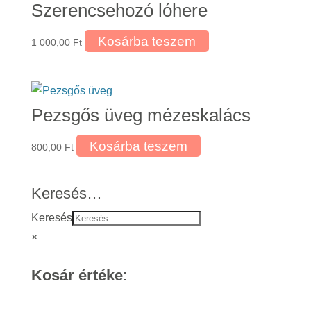
Szerencsehozó lóhere
Kosárba teszem
1 000,00
Ft
Pezsgős üveg mézeskalács
Kosárba teszem
800,00
Ft
Keresés…
Keresés
×
Kosár értéke
: