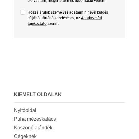
elolvastam, megértettem és tudomásul vettem.
Hozzájárulok személyes adataim hirlevél küldés
céljából történő kezeléséhez, az
Adatkezelési
tájékoztató
szerint.
KIEMELT OLDALAK
Nyitóoldal
Puha mézeskalács
Köszönő ajándék
Cégeknek