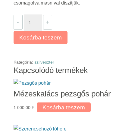
csomagolva masnival díszítjük.
Szerencsehozó
-
+
lópatkó
mennyiség
Kosárba teszem
Kategória:
szilveszter
Kapcsolódó termékek
Mézeskalács pezsgős pohár
Kosárba teszem
1 000,00
Ft