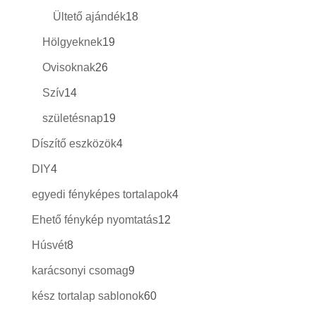
termék
18
Ültető ajándék
18
termék
19
Hölgyeknek
19
termék
26
Ovisoknak
26
termék
14
Szív
14
termék
19
születésnap
19
termék
4
Díszítő eszközök
4
termék
4
DIY
4
termék
4
egyedi fényképes tortalapok
4
termék
12
Ehető fénykép nyomtatás
12
termék
8
Húsvét
8
termék
9
karácsonyi csomag
9
termék
60
kész tortalap sablonok
60
termék