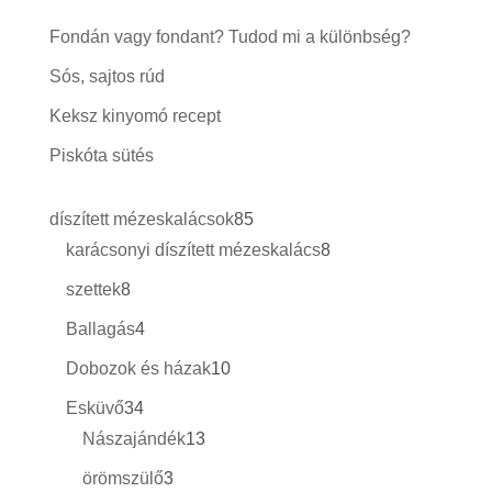
Fondán vagy fondant? Tudod mi a különbség?
Sós, sajtos rúd
Keksz kinyomó recept
Piskóta sütés
85
díszített mézeskalácsok
85
termék
8
karácsonyi díszített mézeskalács
8
termék
8
szettek
8
termék
4
Ballagás
4
termék
10
Dobozok és házak
10
termék
34
Esküvő
34
termék
13
Nászajándék
13
termék
3
örömszülő
3