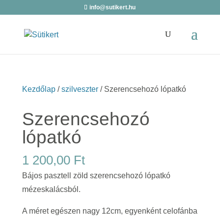
info@sutikert.hu
Kezdőlap
/
szilveszter
/ Szerencsehozó lópatkó
Szerencsehozó
lópatkó
1 200,00
Ft
Bájos pasztell zöld szerencsehozó lópatkó
mézeskalácsból.
A méret egészen nagy 12cm, egyenként celofánba