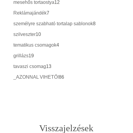
12
mesehős tortaostya
12
termék
7
Reklámajándék
7
termék
8
személyre szabható tortalap sablonok
8
termék
10
szilveszter
10
termék
4
tematikus csomagok
4
termék
19
grillázs
19
termék
13
tavaszi csomag
13
termék
86
_AZONNAL VIHETŐ!
86
termék
Visszajelzések