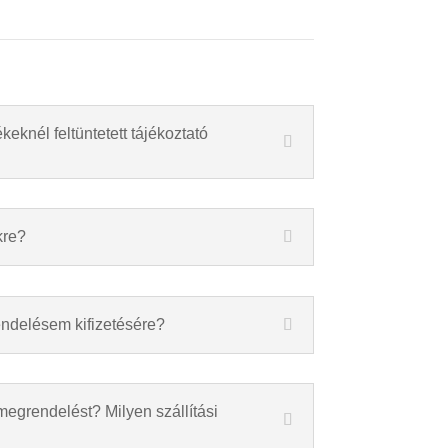
keknél feltüntetett tájékoztató
kre?
endelésem kifizetésére?
megrendelést? Milyen szállítási