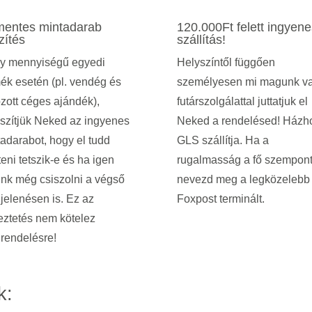
mentes mintadarab
120.000Ft felett ingyene
zítés
szállítás!
y mennyiségű egyedi
Helyszíntől függően
ék esetén (pl. vendég és
személyesen mi magunk v
zott céges ajándék),
futárszolgálattal juttatjuk el
szítjük Neked az ingyenes
Neked a rendelésed! Házh
adarabot, hogy el tudd
GLS szállítja. Ha a
eni tetszik-e és ha igen
rugalmasság a fő szempont
nk még csiszolni a végső
nevezd meg a legközelebb
jelenésen is.
Ez az
Foxpost terminált.
eztetés nem kötelez
rendelésre!
k: