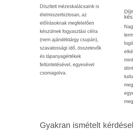
Díszített mézeskalácsaink is
Díj
élelmiszerbiztosan, az
kés
előírásoknak megfelelően
Nag
készülnek fogyasztási célra
term
(nem ajándéktárgy csupán),
logó
szavatossági idő, összetevők
elké
és tápanyagértékek
mint
feltüntetésével, egyesével
dönt
csomagolva.
tudu
meg
egy
meg
Gyakran ismételt kérdése