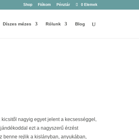
Shop
Fiókom
Pénztár
0 Elemek
Díszes mézes
Rólunk
Blog
kicsitől nagyig egyet jelent a kecsességgel,
jándékoddal ezt a nagyszerű érzést
z benne rejlik a kislányban, anyukában,