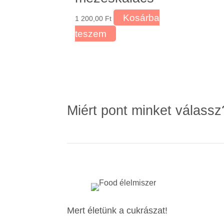
Kosárba
1 200,00
Ft
teszem
Miért pont minket válassz
Mert életünk a cukrászat!