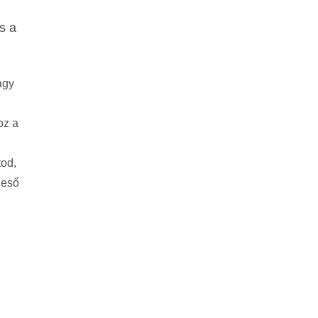
s a
agy
oz a
od,
 eső