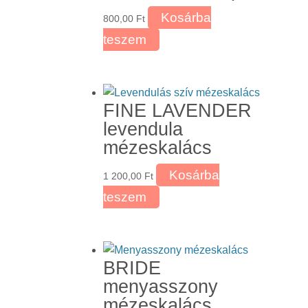
Kosárba
800,00
Ft
teszem
FINE LAVENDER
levendula
mézeskalács
Kosárba
1 200,00
Ft
teszem
BRIDE
menyasszony
mézeskalács