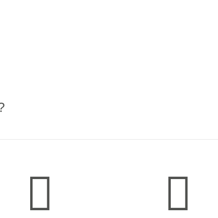
?

