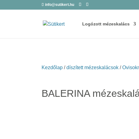
info@sutikert.hu
Logózott mézeskalács
Kezdőlap
/
díszített mézeskalácsok
/
Ovisok
BALERINA mézeskal