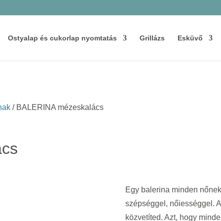
Ostyalap és cukorlap nyomtatás
Grillázs
Esküvő
nak
/ BALERINA mézeskalács
ács
Egy balerina minden nőnek 
szépséggel, nőiességgel. A
közvetíted. Azt, hogy minde