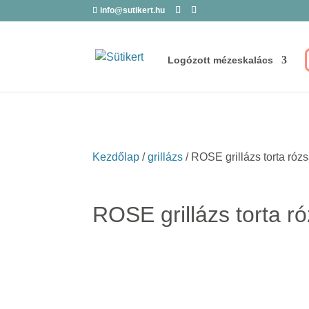
info@sutikert.hu
Logózott mézeskalács
Kezdőlap
/
grillázs
/ ROSE grillázs torta rózs
ROSE grillázs torta ró