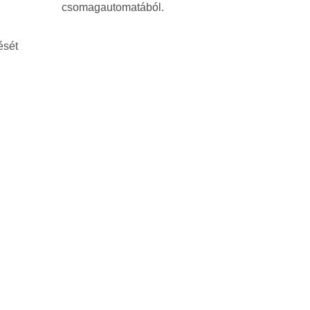
csomagautomatából.
ését