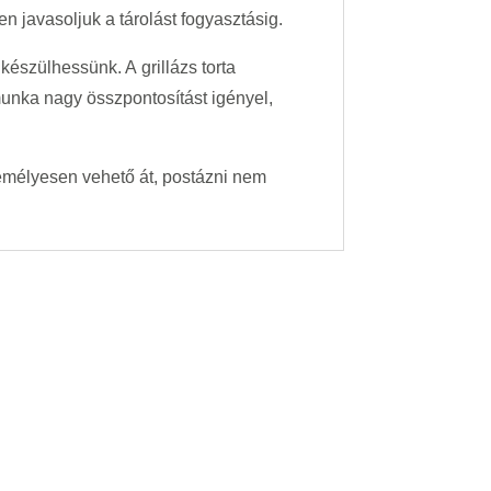
n javasoljuk a tárolást fogyasztásig.
készülhessünk. A grillázs torta
ó munka nagy összpontosítást igényel,
emélyesen vehető át, postázni nem