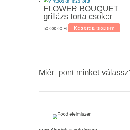
FLOWER BOUQUET
grillázs torta csokor
Kosárba teszem
50 000,00
Ft
Miért pont minket válassz