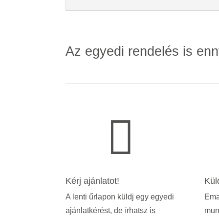
Az egyedi rendelés is enn

Kérj ajánlatot!
Kül
A lenti űrlapon küldj egy egyedi
Emai
ajánlatkérést, de írhatsz is
mun