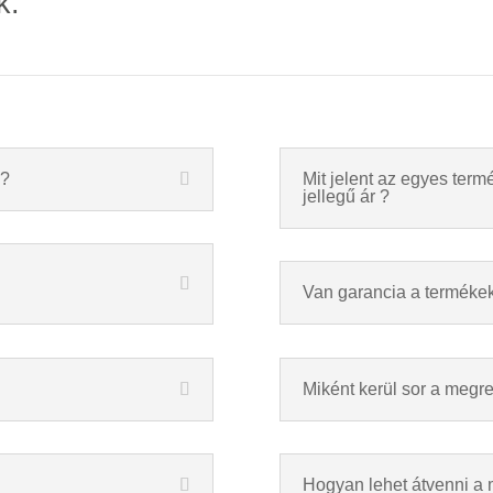
k:
a?
Mit jelent az egyes termé
jellegű ár ?
Van garancia a terméke
Miként kerül sor a megr
Hogyan lehet átvenni a 