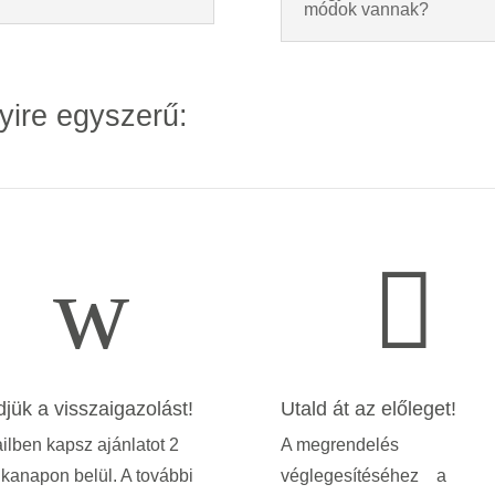
módok vannak?
yire egyszerű:
w

djük a visszaigazolást!
Utald át az előleget!
lben kapsz ajánlatot 2
A megrendelés
kanapon belül. A további
véglegesítéséhez a