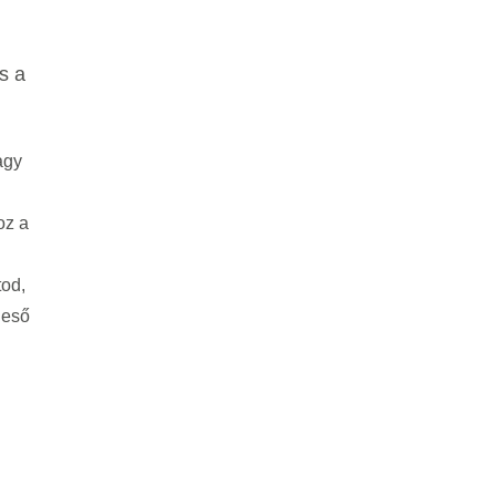
s a
agy
oz a
od,
 eső