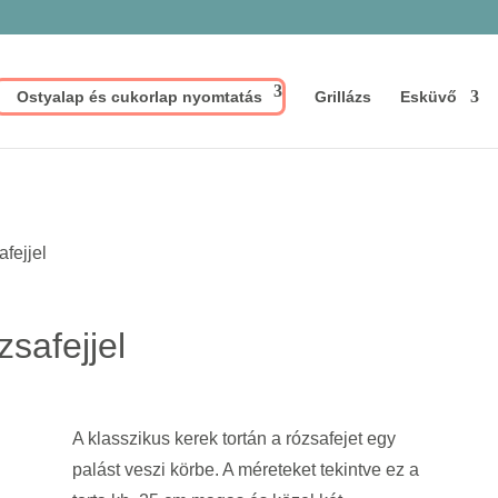
Ostyalap és cukorlap nyomtatás
Grillázs
Esküvő
afejjel
zsafejjel
A klasszikus kerek tortán a rózsafejet egy
palást veszi körbe. A méreteket tekintve ez a