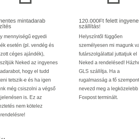
mentes mintadarab
120.000Ft felett ingyene
zítés
szállítás!
y mennyiségű egyedi
Helyszíntől függően
ék esetén (pl. vendég és
személyesen mi magunk v
zott céges ajándék),
futárszolgálattal juttatjuk el
szítjük Neked az ingyenes
Neked a rendelésed! Házh
adarabot, hogy el tudd
GLS szállítja. Ha a
eni tetszik-e és ha igen
rugalmasság a fő szempont
nk még csiszolni a végső
nevezd meg a legközelebb
jelenésen is.
Ez az
Foxpost terminált.
eztetés nem kötelez
rendelésre!