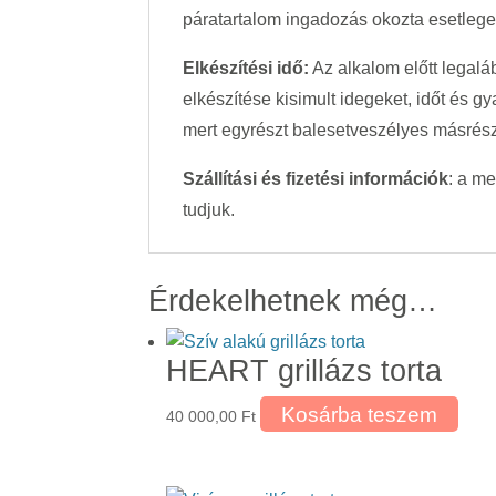
páratartalom ingadozás okozta esetleges 
Elkészítési idő:
Az alkalom előtt legalá
elkészítése kisimult idegeket, időt és g
mert egyrészt balesetveszélyes másrészt
Szállítási és fizetési információk
: a m
tudjuk.
Érdekelhetnek még…
HEART grillázs torta
Kosárba teszem
40 000,00
Ft