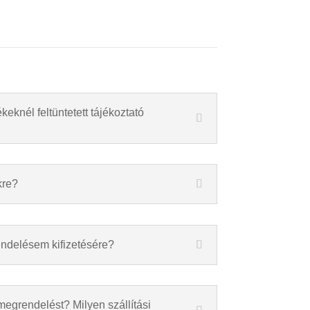
keknél feltüntetett tájékoztató
kre?
endelésem kifizetésére?
megrendelést? Milyen szállítási