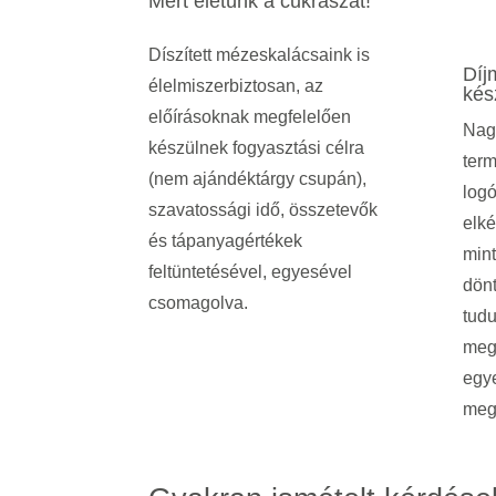
Mert életünk a cukrászat!
Díszített mézeskalácsaink is
Díj
élelmiszerbiztosan, az
kés
előírásoknak megfelelően
Nag
készülnek fogyasztási célra
term
(nem ajándéktárgy csupán),
logó
szavatossági idő, összetevők
elké
és tápanyagértékek
mint
feltüntetésével, egyesével
dönt
csomagolva.
tudu
meg
egy
meg