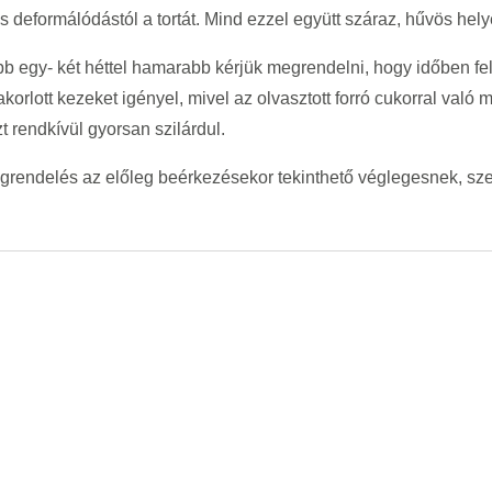
deformálódástól a tortát. Mind ezzel együtt száraz, hűvös helye
bb egy- két héttel hamarabb kérjük megrendelni, hogy időben fel
yakorlott kezeket igényel, mivel az olvasztott forró cukorral val
 rendkívül gyorsan szilárdul.
egrendelés az előleg beérkezésekor tekinthető véglegesnek, sz