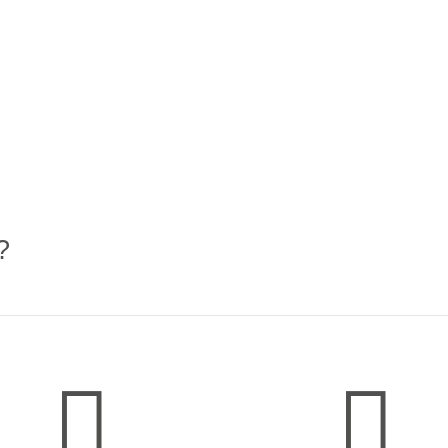
?

