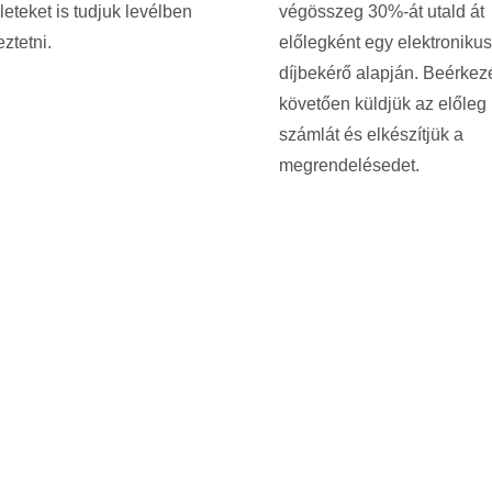
leteket is tudjuk levélben
végösszeg 30%-át utald át
ztetni.
előlegként egy elektronikus
díjbekérő alapján. Beérkez
követően küldjük az előleg
számlát és elkészítjük a
megrendelésedet.