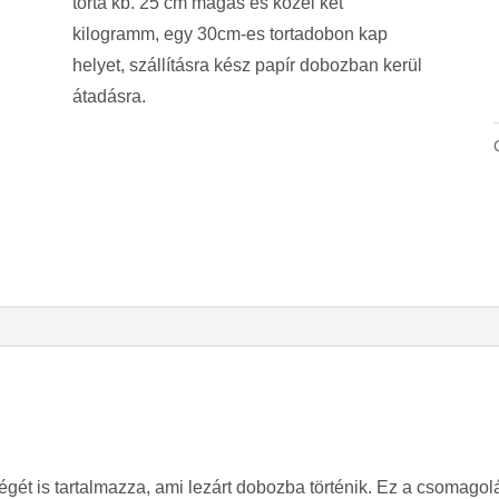
torta kb. 25 cm magas és közel két
kilogramm, egy 30cm-es tortadobon kap
helyet, szállításra kész papír dobozban kerül
átadásra.
gét is tartalmazza, ami lezárt dobozba történik. Ez a csomagolá