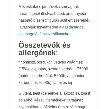
Mézeskalács járművek csomagunk
paramétereit itt olvashatod, amennyiben
hasonló díszített figurás sütikert szeretnél,
javasoljuk figyelmedbe a
gazdaságos
csomagolású összeállításokat.
Összetevők és
allergének
:
finomliszt, porcukor, vegyes virágméz
(15%), vaj, tojás, szódabikarbóna E500ii
(nátrium karbonátok E500b, ammónium
karbonátok E503b), fahéj és tej
Glutént, tejet (beleértve a laktózt is), tojást
és abból készült termékeket tartalmaz.
Nyomokban dióféléket és szezámmagot