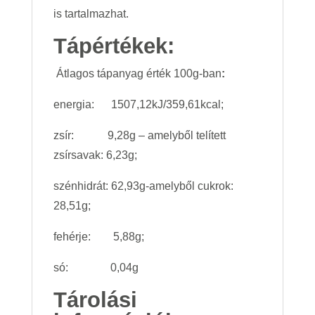
is tartalmazhat.
Tápértékek:
Átlagos tápanyag érték 100g-ban
:
energia: 1507,12kJ/359,61kcal;
zsír: 9,28g – amelyből telített
zsírsavak: 6,23g;
szénhidrát: 62,93g-amelyből cukrok:
28,51g;
fehérje: 5,88g;
só: 0,04g
Tárolási