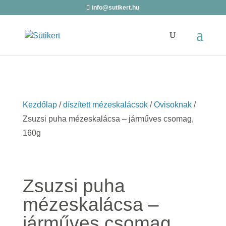
info@sutikert.hu
Kezdőlap
/
díszített mézeskalácsok
/
Ovisoknak
/
Zsuzsi puha mézeskalácsa – járműves csomag,
160g
Zsuzsi puha
mézeskalácsa –
járműves csomag,