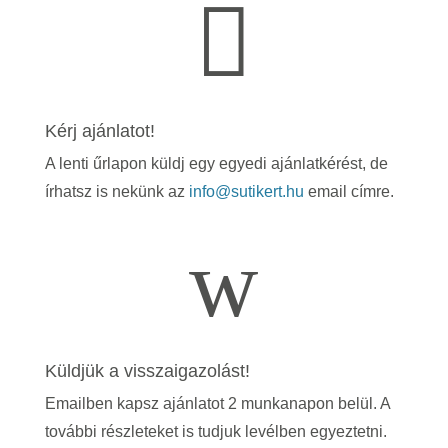

Kérj ajánlatot!
A lenti űrlapon küldj egy egyedi ajánlatkérést, de
írhatsz is nekünk az
info@sutikert.hu
email címre.
w
Küldjük a visszaigazolást!
Emailben kapsz ajánlatot 2 munkanapon belül. A
további részleteket is tudjuk levélben egyeztetni.