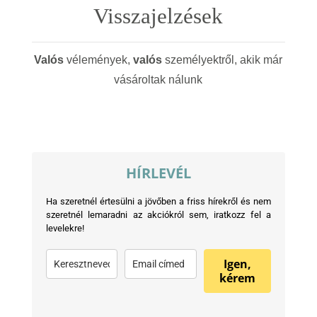
Visszajelzések
Valós
vélemények,
valós
személyektről, akik már
vásároltak nálunk
HÍRLEVÉL
Ha szeretnél értesülni a jövőben a friss hírekről és nem
szeretnél lemaradni az akciókról sem, iratkozz fel a
levelekre!
Igen,
kérem