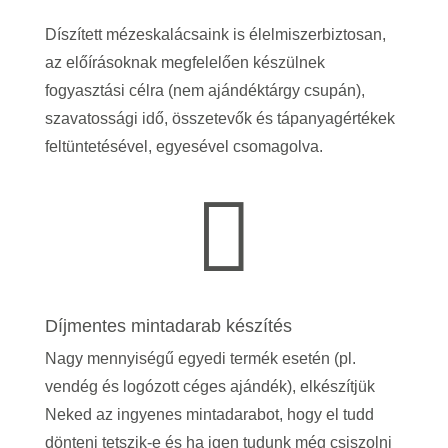
Díszített mézeskalácsaink is élelmiszerbiztosan,
az előírásoknak megfelelően készülnek
fogyasztási célra (nem ajándéktárgy csupán),
szavatossági idő, összetevők és tápanyagértékek
feltüntetésével, egyesével csomagolva.

Díjmentes mintadarab készítés
Nagy mennyiségű egyedi termék esetén (pl.
vendég és logózott céges ajándék), elkészítjük
Neked az ingyenes mintadarabot, hogy el tudd
dönteni tetszik-e és ha igen tudunk még csiszolni