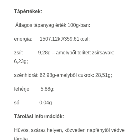
Tápértékek:
Átlagos tápanyag érték 100g-ban
:
energia: 1507,12kJ/359,61kcal;
zsír: 9,28g – amelyből telített zsírsavak:
6,23g;
szénhidrát: 62,93g-amelyből cukrok: 28,51g;
fehérje: 5,88g;
só: 0,04g
Tárolási információk:
Hűvös, száraz helyen, közvetlen napfénytől védve
tárolja