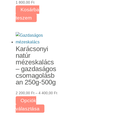
1 800,00
Ft
Kosárba
teszem
Karácsonyi
natúr
mézeskalács
– gazdaságos
csomagolásb
an 250g-500g
Ártartomány:
2 200,00
Ft
–
4 400,00
Ft
2
Opciók
200,00 Ft
Ennek
választása
-
a