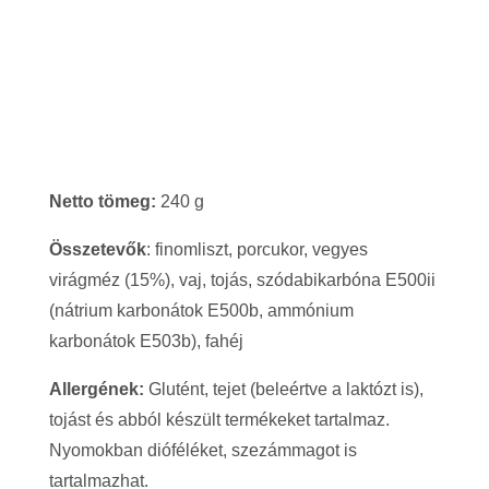
Netto tömeg:
240 g
Összetevők
: finomliszt, porcukor, vegyes
virágméz (15%), vaj, tojás, szódabikarbóna E500ii
(nátrium karbonátok E500b, ammónium
karbonátok E503b), fahéj
Allergének:
Glutént, tejet (beleértve a laktózt is),
tojást és abból készült termékeket tartalmaz.
Nyomokban dióféléket, szezámmagot is
tartalmazhat.