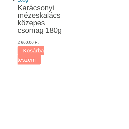
van.
Karácsonyi
A
mézeskalács
változatok
közepes
a
csomag 180g
termékoldalon
választhatók
2 600,00
Ft
ki
Kosárba
teszem