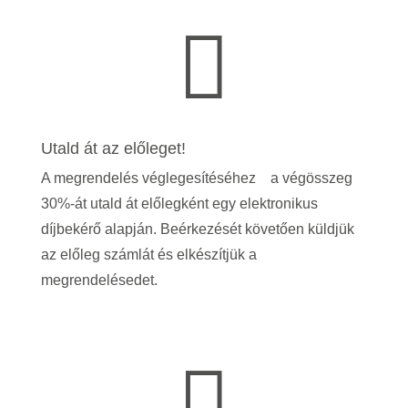

Utald át az előleget!
A megrendelés véglegesítéséhez a végösszeg
30%-át utald át előlegként egy elektronikus
díjbekérő alapján. Beérkezését követően küldjük
az előleg számlát és elkészítjük a
megrendelésedet.
