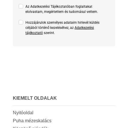
Az Adatkezelési Tájékoztatóban foglaltakat
elolvastam, megértettem és tudomásul vettem.
Hozzájárulok személyes adataim hirlevél küldés
céljából történő kezeléséhez, az
Adatkezelési
tájékoztató
szerint.
KIEMELT OLDALAK
Nyitóoldal
Puha mézeskalács