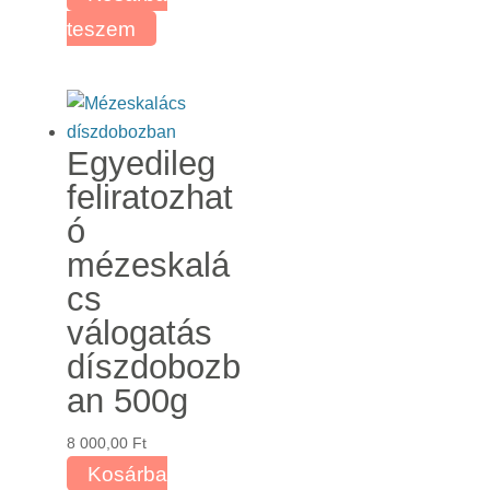
teszem
Egyedileg
feliratozhat
ó
mézeskalá
cs
válogatás
díszdobozb
an 500g
8 000,00
Ft
Kosárba