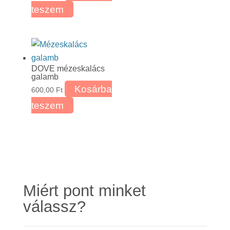
teszem
DOVE mézeskalács
galamb
Kosárba
600,00
Ft
teszem
Miért pont minket
válassz?