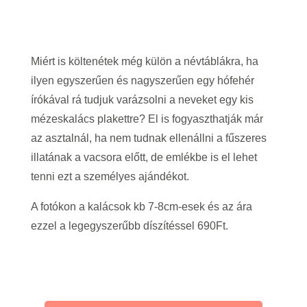
Miért is költenétek még külön a névtáblákra, ha
ilyen egyszerűen és nagyszerűen egy hófehér
írókával rá tudjuk varázsolni a neveket egy kis
mézeskalács plakettre? El is fogyaszthatják már
az asztalnál, ha nem tudnak ellenállni a fűszeres
illatának a vacsora előtt, de emlékbe is el lehet
tenni ezt a személyes ajándékot.
A fotókon a kalácsok kb 7-8cm-esek és az ára
ezzel a legegyszerűbb díszítéssel 690Ft.