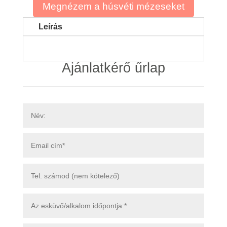
Megnézem a húsvéti mézeseket
Leírás
Ajánlatkérő űrlap