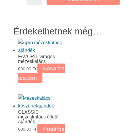
Érdekelhetnek még…
FAVORIT virágos
mézeskalács
Kosárba
600,00
Ft
teszem
CLASSIC
mézeskalács ültető
ajándék
Kosárba
600,00
Ft