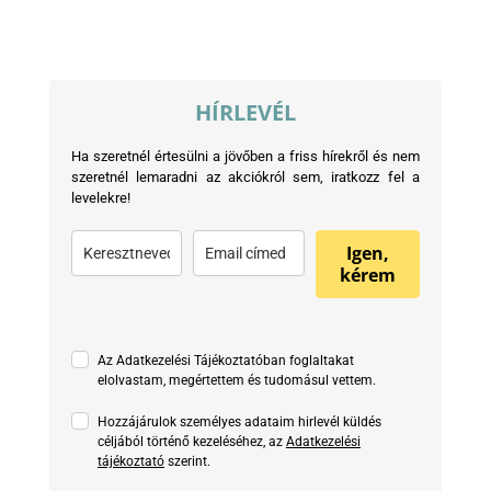
HÍRLEVÉL
Ha szeretnél értesülni a jövőben a friss hírekről és nem
szeretnél lemaradni az akciókról sem, iratkozz fel a
levelekre!
Igen,
kérem
Az Adatkezelési Tájékoztatóban foglaltakat
elolvastam, megértettem és tudomásul vettem.
Hozzájárulok személyes adataim hirlevél küldés
céljából történő kezeléséhez, az
Adatkezelési
tájékoztató
szerint.