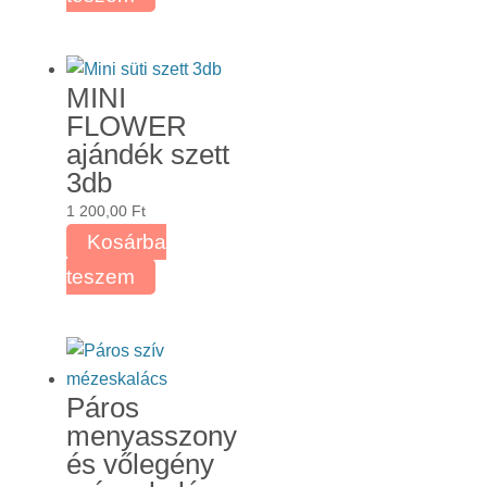
MINI
FLOWER
ajándék szett
3db
1 200,00
Ft
Kosárba
teszem
Páros
menyasszony
és vőlegény