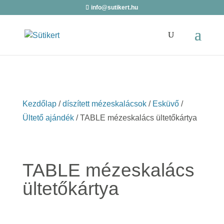
info@sutikert.hu
Kezdőlap
/
díszített mézeskalácsok
/
Esküvő
/
Ültető ajándék
/ TABLE mézeskalács ültetőkártya
TABLE mézeskalács
ültetőkártya