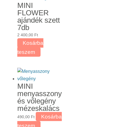
MINI
FLOWER
ajándék szett
7db
2 400,00
Ft
Kosárba
teszem
MINI
menyasszony
és vőlegény
mézeskalács
Kosárba
490,00
Ft
teszem