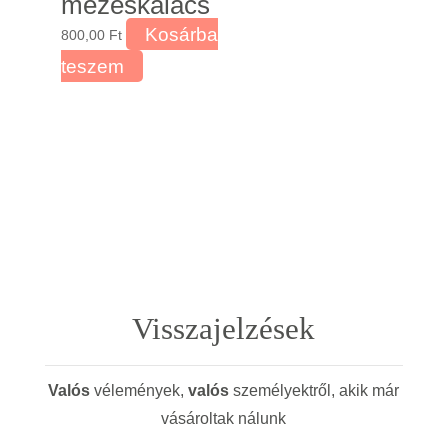
mézeskalács
Kosárba
800,00
Ft
teszem
Visszajelzések
Valós
vélemények,
valós
személyektről, akik már
vásároltak nálunk