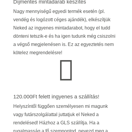
Díjmentes mintadarab készítés
Nagy mennyiségű egyedi termék esetén (pl.
vendég és logózott céges ajándék), elkészítjük
Neked az ingyenes mintadarabot, hogy el tudd
dönteni tetszik-e és ha igen tudunk még csiszolni
a végső megjelenésen is.
Ez az egyeztetés nem
kötelez megrendelésre!

120.000Ft felett ingyenes a szállítás!
Helyszíntől függően személyesen mi magunk
vagy futárszolgálattal juttatjuk el Neked a
rendelésed! Házhoz a GLS szállítja. Ha a
rugalmasság a fő szempontod, nevezd meg a