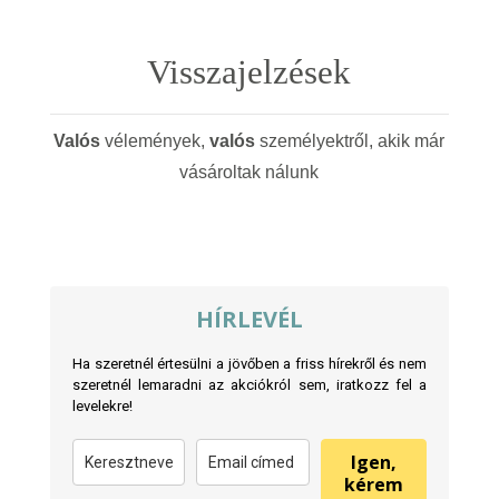
Visszajelzések
Valós
vélemények,
valós
személyektről, akik már
vásároltak nálunk
HÍRLEVÉL
Ha szeretnél értesülni a jövőben a friss hírekről és nem
szeretnél lemaradni az akciókról sem, iratkozz fel a
levelekre!
Igen,
kérem