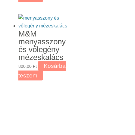
M&M
menyasszony
és vőlegény
mézeskalács
Kosárba
800,00
Ft
teszem