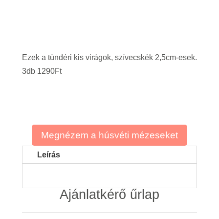
Ezek a tündéri kis virágok, szívecskék 2,5cm-esek.
3db 1290Ft
Megnézem a húsvéti mézeseket
Leírás
Ajánlatkérő űrlap