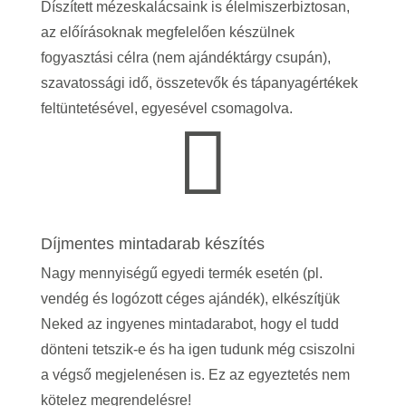
Díszített mézeskalácsaink is élelmiszerbiztosan,
az előírásoknak megfelelően készülnek
fogyasztási célra (nem ajándéktárgy csupán),
szavatossági idő, összetevők és tápanyagértékek
feltüntetésével, egyesével csomagolva.

Díjmentes mintadarab készítés
Nagy mennyiségű egyedi termék esetén (pl.
vendég és logózott céges ajándék), elkészítjük
Neked az ingyenes mintadarabot, hogy el tudd
dönteni tetszik-e és ha igen tudunk még csiszolni
a végső megjelenésen is.
Ez az egyeztetés nem
kötelez megrendelésre!