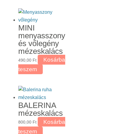
MINI
menyasszony
és vőlegény
mézeskalács
Kosárba
490,00
Ft
teszem
BALERINA
mézeskalács
Kosárba
800,00
Ft
teszem