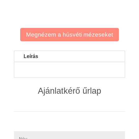
tartalma és annak ára további egyeztetés alapján
alakul.
Megnézem a húsvéti mézeseket
Leírás
Ajánlatkérő űrlap