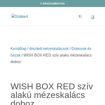
info@sutikert.hu
Kezdőlap
/
díszített mézeskalácsok
/
Dobozok és
házak
/ WISH BOX RED szív alakú mézeskalács
doboz
WISH BOX RED szív
alakú mézeskalács
doboz