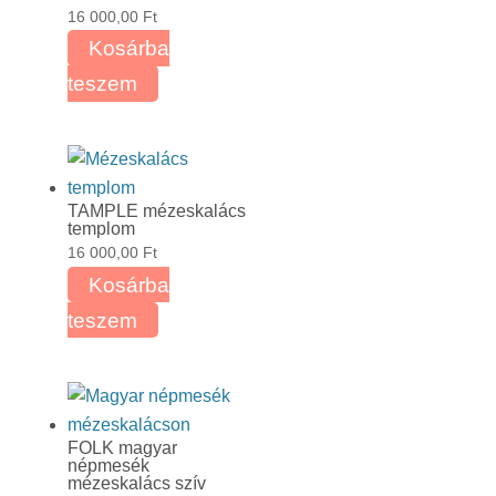
16 000,00
Ft
Kosárba
teszem
TAMPLE mézeskalács
templom
16 000,00
Ft
Kosárba
teszem
FOLK magyar
népmesék
mézeskalács szív