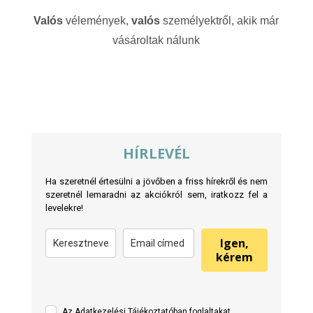
Valós
vélemények,
valós
személyektről, akik már
vásároltak nálunk
HÍRLEVÉL
Ha szeretnél értesülni a jövőben a friss hírekről és nem
szeretnél lemaradni az akciókról sem, iratkozz fel a
levelekre!
Igen,
kérem
Az Adatkezelési Tájékoztatóban foglaltakat