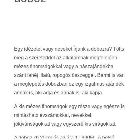
Egy idézetet vagy neveket írjunk a dobozra? Tölts
meg a szereteddel az alkalomnak megfelelően
mézes finomságokkal vagy a nászajándékba
szánt fahéj illatú, ropogós összeggel. Bármi is van
a meglepetés dobozban ez egy izgalmas ajándék
annak is, aki adja és annak is, aki kapja.
A kis mézes finomságok egy része vagy egésze is
mintázható évszámokkal, nevekkel,
jókívánságokkal vagy egyszerű kis virágokkal.
A doboz kb 20cm és az ára 11.990Ft. A belső