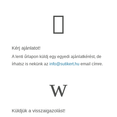

Kérj ajánlatot!
A lenti űrlapon küldj egy egyedi ajánlatkérést, de
írhatsz is nekünk az
info@sutikert.hu
email címre.
w
Küldjük a visszaigazolást!