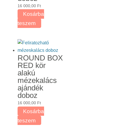
16 000,00
Ft
Kosárba
teszem
ROUND BOX
RED kör
alakú
mézekalács
ajándék
doboz
16 000,00
Ft
Kosárba
teszem