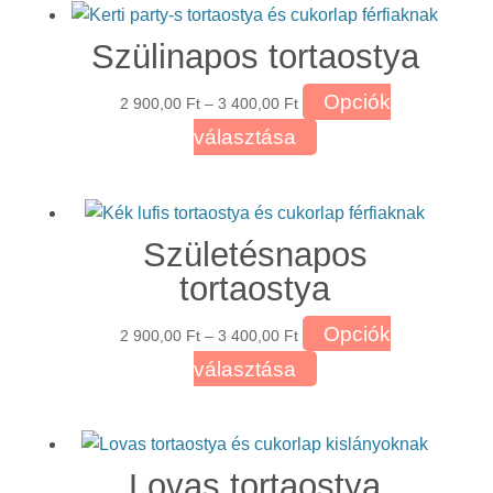
3
több
választhatók
400,00 Ft
Szülinapos tortaostya
variációja
ki
van.
Ártartomány:
Opciók
2 900,00
Ft
–
3 400,00
Ft
A
2
Ennek
választása
változatok
900,00 Ft
a
a
-
terméknek
termékoldalon
3
több
választhatók
400,00 Ft
Születésnapos
variációja
ki
van.
tortaostya
A
Ártartomány:
Opciók
változatok
2 900,00
Ft
–
3 400,00
Ft
2
a
Ennek
választása
900,00 Ft
termékoldalon
a
-
választhatók
terméknek
3
ki
több
400,00 Ft
Lovas tortaostya
variációja