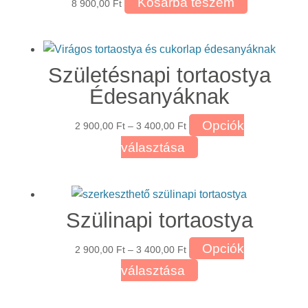
Kosárba teszem
8 900,00
Ft
Születésnapi tortaostya
Édesanyáknak
Ártartomány:
Opciók
2 900,00
Ft
–
3 400,00
Ft
2
Ennek
választása
900,00 Ft
a
-
terméknek
3
több
400,00 Ft
Szülinapi tortaostya
variációja
van.
Ártartomány:
Opciók
2 900,00
Ft
–
3 400,00
Ft
A
2
Ennek
választása
változatok
900,00 Ft
a
a
-
terméknek
termékoldalon