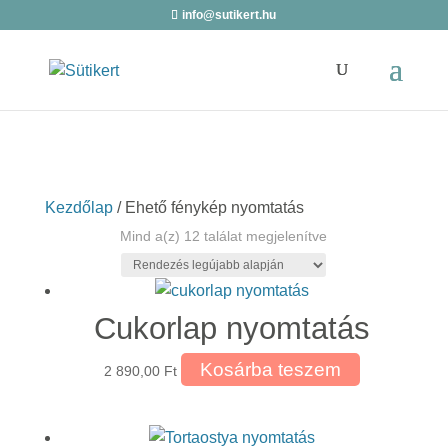
info@sutikert.hu
Kezdőlap
/ Ehető fénykép nyomtatás
Sorted
Mind a(z) 12 találat megjelenítve
by
latest
Cukorlap nyomtatás
Kosárba teszem
2 890,00
Ft