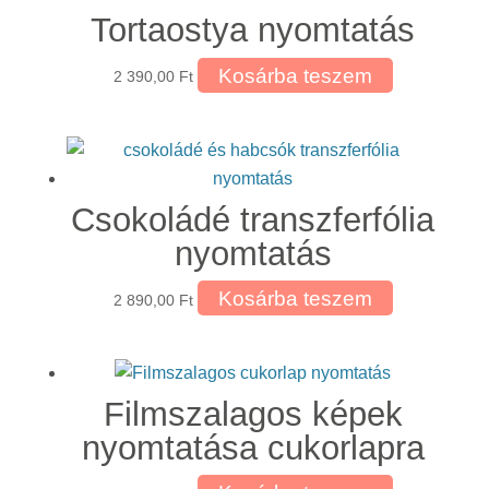
Tortaostya nyomtatás
Kosárba teszem
2 390,00
Ft
Csokoládé transzferfólia
nyomtatás
Kosárba teszem
2 890,00
Ft
Filmszalagos képek
nyomtatása cukorlapra