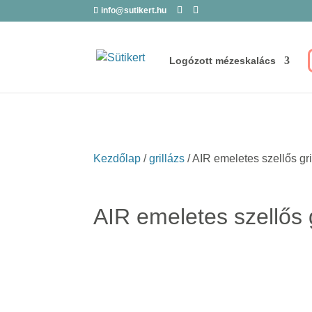
info@sutikert.hu
Logózott mézeskalács
Kezdőlap
/
grillázs
/ AIR emeletes szellős gri
AIR emeletes szellős g