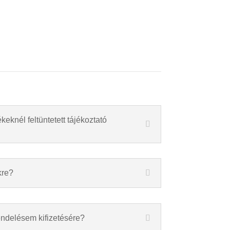
keknél feltüntetett tájékoztató
kre?
endelésem kifizetésére?