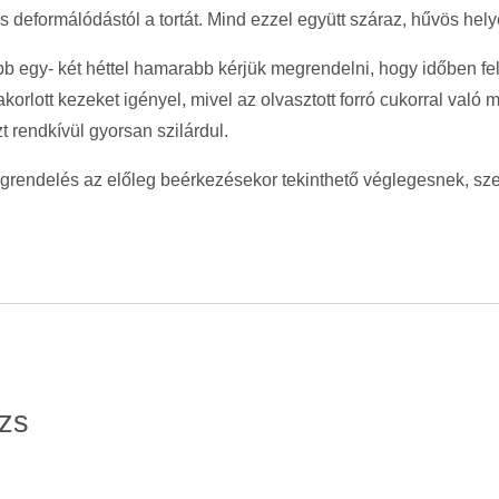
deformálódástól a tortát. Mind ezzel együtt száraz, hűvös helye
bb egy- két héttel hamarabb kérjük megrendelni, hogy időben fel
yakorlott kezeket igényel, mivel az olvasztott forró cukorral val
 rendkívül gyorsan szilárdul.
egrendelés az előleg beérkezésekor tekinthető véglegesnek, sz
zs