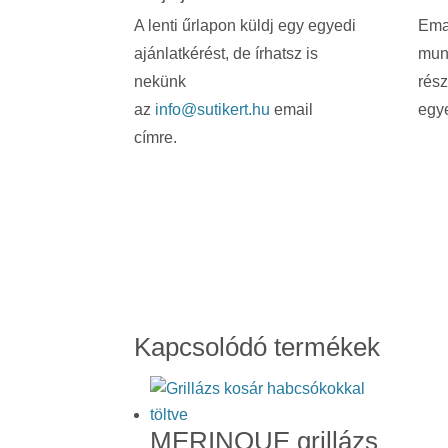
A lenti űrlapon küldj egy egyedi
Emai
ajánlatkérést, de írhatsz is
mun
nekünk
rész
az
info@sutikert.hu
email
egye
címre.
Kapcsolódó termékek
MERINQUE grillázs