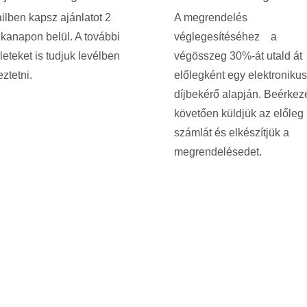
lben kapsz ajánlatot 2
A megrendelés
kanapon belül. A további
véglegesítéséhez a
leteket is tudjuk levélben
végösszeg 30%-át utald át
ztetni.
előlegként egy elektronikus
díjbekérő alapján. Beérkez
követően küldjük az előleg
számlát és elkészítjük a
megrendelésedet.