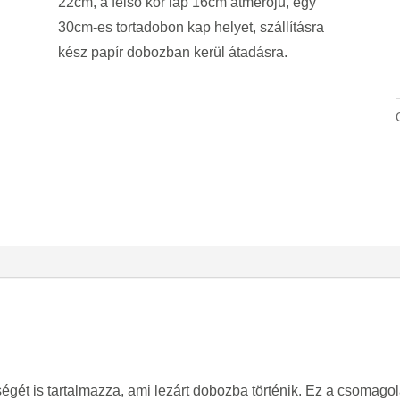
22cm, a felső kör lap 16cm átmérőjű, egy
30cm-es tortadobon kap helyet, szállításra
kész papír dobozban kerül átadásra.
gét is tartalmazza, ami lezárt dobozba történik. Ez a csomagolá