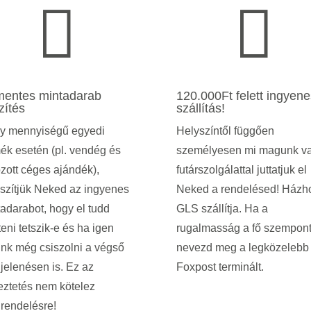


mentes mintadarab
120.000Ft felett ingyene
zítés
szállítás!
y mennyiségű egyedi
Helyszíntől függően
ék esetén (pl. vendég és
személyesen mi magunk v
zott céges ajándék),
futárszolgálattal juttatjuk el
szítjük Neked az ingyenes
Neked a rendelésed! Házh
adarabot, hogy el tudd
GLS szállítja. Ha a
eni tetszik-e és ha igen
rugalmasság a fő szempont
nk még csiszolni a végső
nevezd meg a legközelebb
jelenésen is.
Ez az
Foxpost terminált.
eztetés nem kötelez
rendelésre!