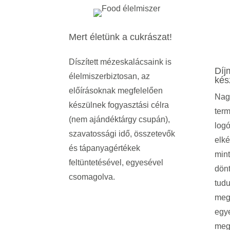
Mert életünk a cukrászat!
Díszített mézeskalácsaink is
Díj
élelmiszerbiztosan, az
kés
előírásoknak megfelelően
Nag
készülnek fogyasztási célra
term
(nem ajándéktárgy csupán),
logó
szavatossági idő, összetevők
elké
és tápanyagértékek
mint
feltüntetésével, egyesével
dönt
csomagolva.
tudu
meg
egy
meg