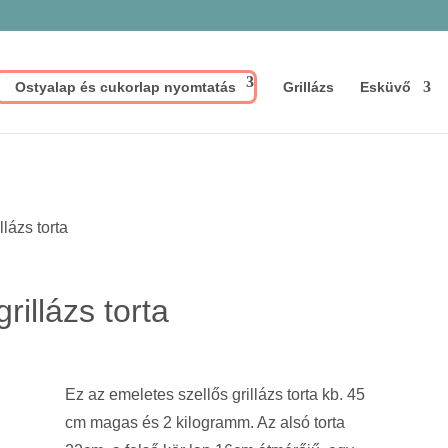
Ostyalap és cukorlap nyomtatás
Grillázs
Esküvő
llázs torta
rillázs torta
Ez az emeletes szellős grillázs torta kb. 45
cm magas és 2 kilogramm. Az alsó torta