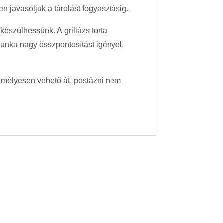
n javasoljuk a tárolást fogyasztásig.
készülhessünk. A grillázs torta
ó munka nagy összpontosítást igényel,
emélyesen vehető át, postázni nem