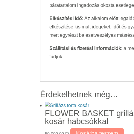
páratartalom ingadozás okozta esetleges 
Elkészítési idő:
Az alkalom előtt legalá
elkészítése kisimult idegeket, időt és g
mert egyrészt balesetveszélyes másrészt
Szállítási és fizetési információk
: a m
tudjuk.
Érdekelhetnek még…
FLOWER BASKET grillá
kosár habcsókkal
Kosárba teszem
50 000,00
Ft