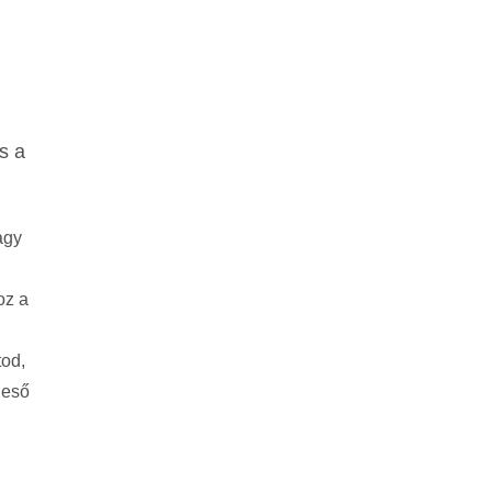
s a
agy
oz a
od,
 eső