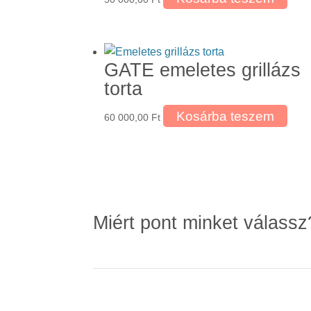
GATE emeletes grillázs
torta
Kosárba teszem
60 000,00
Ft
Miért pont minket válassz