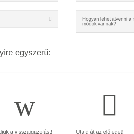
Hogyan lehet átvenni a 
módok vannak?
yire egyszerű:
w

djük a visszaigazolást!
Utald át az előleget!