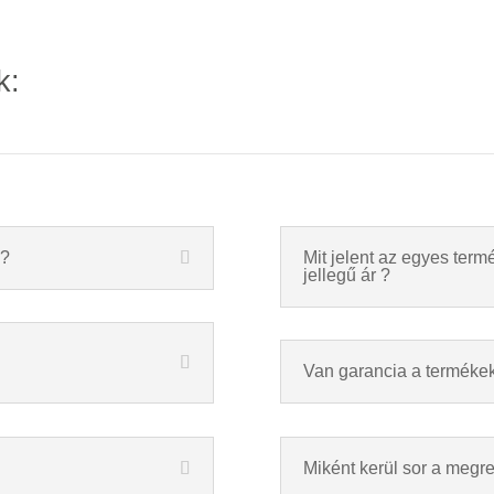
k:
a?
Mit jelent az egyes termé
jellegű ár ?
Van garancia a terméke
Miként kerül sor a megr