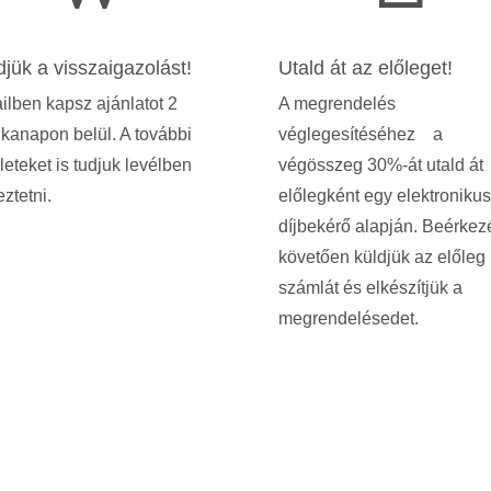
djük a visszaigazolást!
Utald át az előleget!
lben kapsz ajánlatot 2
A megrendelés
kanapon belül. A további
véglegesítéséhez a
leteket is tudjuk levélben
végösszeg 30%-át utald át
ztetni.
előlegként egy elektronikus
díjbekérő alapján. Beérkez
követően küldjük az előleg
számlát és elkészítjük a
megrendelésedet.