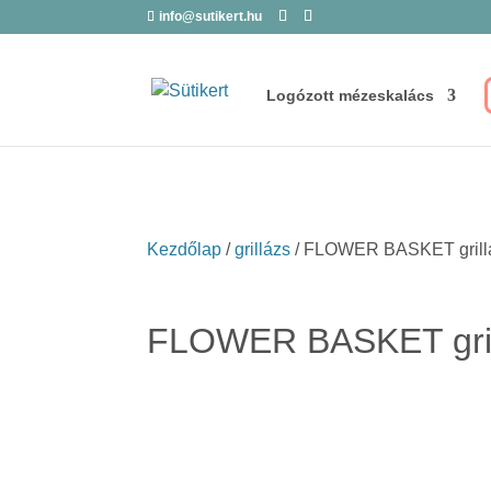
info@sutikert.hu
Logózott mézeskalács
Kezdőlap
/
grillázs
/ FLOWER BASKET grillá
FLOWER BASKET grill