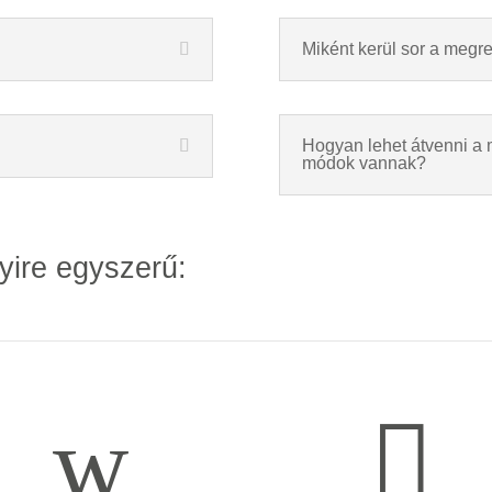
Miként kerül sor a megr
Hogyan lehet átvenni a 
módok vannak?
yire egyszerű:
w
