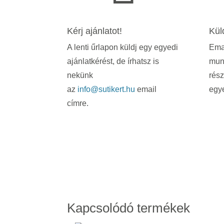
Kérj ajánlatot!
Kül
A lenti űrlapon küldj egy egyedi
Emai
ajánlatkérést, de írhatsz is
mun
nekünk
rész
az
info@sutikert.hu
email
egye
címre.
Kapcsolódó termékek