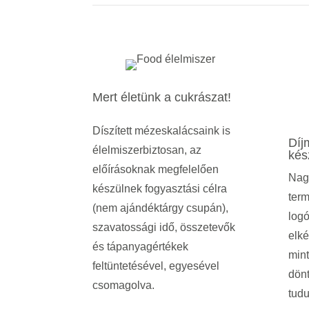
Mert életünk a cukrászat!
Díszített mézeskalácsaink is
Díj
élelmiszerbiztosan, az
kés
előírásoknak megfelelően
Nag
készülnek fogyasztási célra
term
(nem ajándéktárgy csupán),
logó
szavatossági idő, összetevők
elké
és tápanyagértékek
mint
feltüntetésével, egyesével
dönt
csomagolva.
tudu