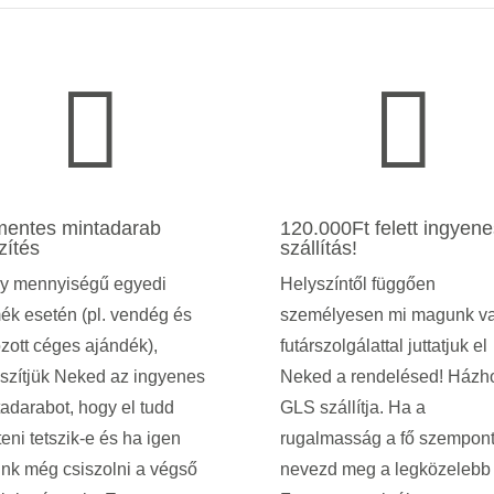


mentes mintadarab
120.000Ft felett ingyene
zítés
szállítás!
y mennyiségű egyedi
Helyszíntől függően
ék esetén (pl. vendég és
személyesen mi magunk v
zott céges ajándék),
futárszolgálattal juttatjuk el
szítjük Neked az ingyenes
Neked a rendelésed! Házh
adarabot, hogy el tudd
GLS szállítja. Ha a
eni tetszik-e és ha igen
rugalmasság a fő szempont
nk még csiszolni a végső
nevezd meg a legközelebb