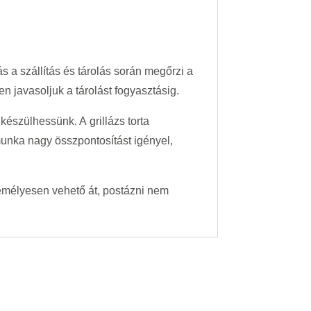
s a szállítás és tárolás során megőrzi a
n javasoljuk a tárolást fogyasztásig.
készülhessünk. A grillázs torta
ó munka nagy összpontosítást igényel,
emélyesen vehető át, postázni nem