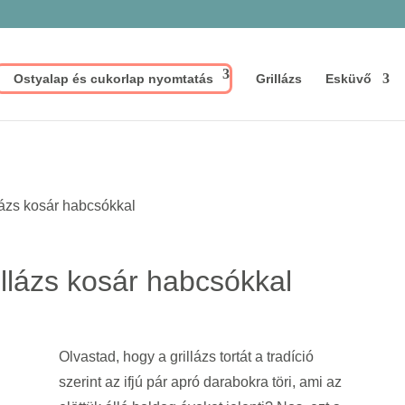
Ostyalap és cukorlap nyomtatás
Grillázs
Esküvő
zs kosár habcsókkal
ázs kosár habcsókkal
Olvastad, hogy a grillázs tortát a tradíció
szerint az ifjú pár apró darabokra töri, ami az