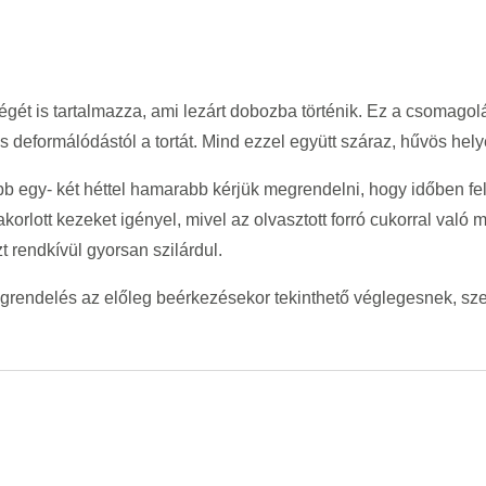
gét is tartalmazza, ami lezárt dobozba történik. Ez a csomagolá
deformálódástól a tortát. Mind ezzel együtt száraz, hűvös helye
bb egy- két héttel hamarabb kérjük megrendelni, hogy időben fel
yakorlott kezeket igényel, mivel az olvasztott forró cukorral val
 rendkívül gyorsan szilárdul.
egrendelés az előleg beérkezésekor tekinthető véglegesnek, sz