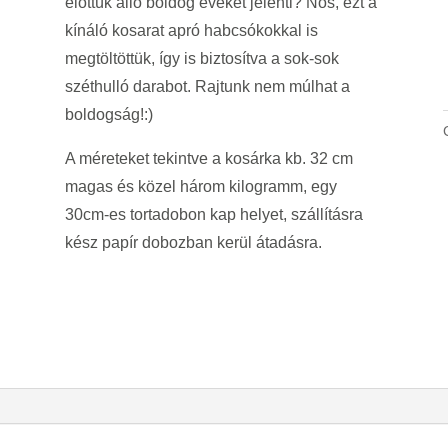
elöttük álló boldog éveket jelenti? Nos, ezt a
kínáló kosarat apró habcsókokkal is
megtöltöttük, így is biztosítva a sok-sok
széthulló darabot. Rajtunk nem múlhat a
boldogság!:)
A méreteket tekintve a kosárka kb. 32 cm
magas és közel három kilogramm, egy
30cm-es tortadobon kap helyet, szállításra
kész papír dobozban kerül átadásra.