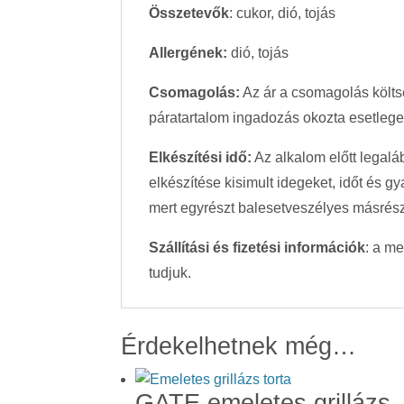
Összetevők
: cukor, dió, tojás
Allergének:
dió, tojás
Csomagolás:
Az ár a csomagolás költsé
páratartalom ingadozás okozta esetleges 
Elkészítési idő:
Az alkalom előtt legalá
elkészítése kisimult idegeket, időt és g
mert egyrészt balesetveszélyes másrészt
Szállítási és fizetési információk
: a m
tudjuk.
Érdekelhetnek még…
GATE emeletes grillázs