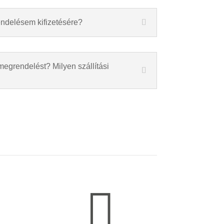
endelésem kifizetésére?
megrendelést? Milyen szállítási
