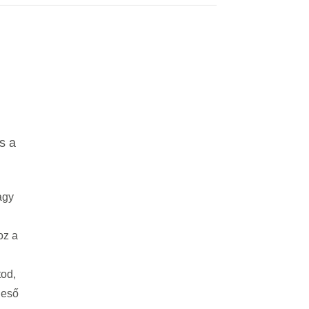
s a
agy
oz a
od,
 eső