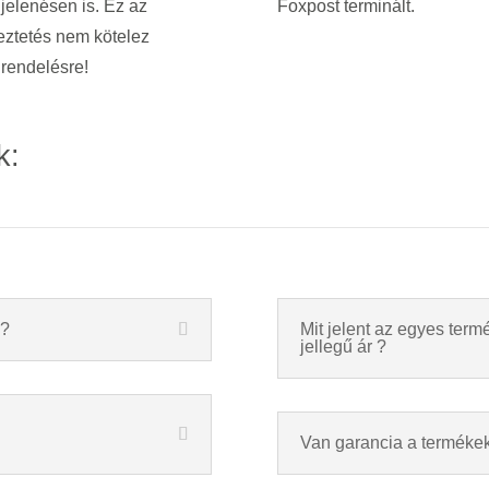
jelenésen is.
Ez az
Foxpost terminált.
eztetés nem kötelez
rendelésre!
k:
a?
Mit jelent az egyes termé
jellegű ár ?
Van garancia a terméke