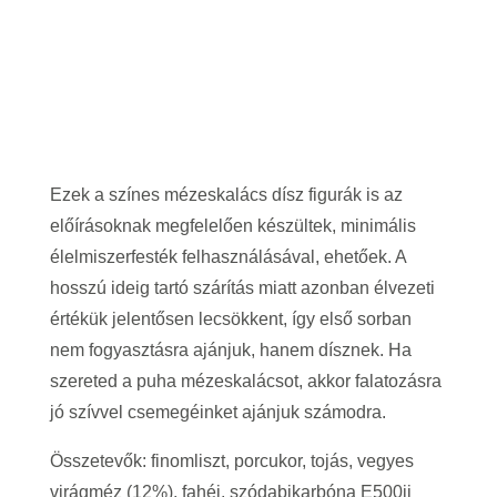
Ezek a színes mézeskalács dísz figurák is az
előírásoknak megfelelően készültek, minimális
élelmiszerfesték felhasználásával, ehetőek. A
hosszú ideig tartó szárítás miatt azonban élvezeti
értékük jelentősen lecsökkent, így első sorban
nem fogyasztásra ajánjuk, hanem dísznek. Ha
szereted a puha mézeskalácsot, akkor falatozásra
jó szívvel csemegéinket ajánjuk számodra.
Összetevők: finomliszt, porcukor, tojás, vegyes
virágméz (12%), fahéj, szódabikarbóna E500ii