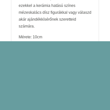
ezekkel a kerámia hatású színes
mézeskalács dísz figurákkal vagy válaszd
akár ajándékkísérőnek szeretteid
számára.
Mérete: 10cm
Érdekelhetnek még…
POTTERY
mézeskalács kisautó
1 100,00
Ft
Kosárba
teszem