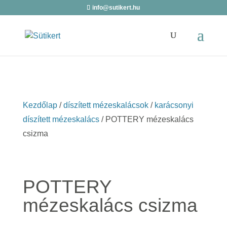
info@sutikert.hu
Kezdőlap
/
díszített mézeskalácsok
/
karácsonyi
díszített mézeskalács
/ POTTERY mézeskalács
csizma
POTTERY
mézeskalács csizma