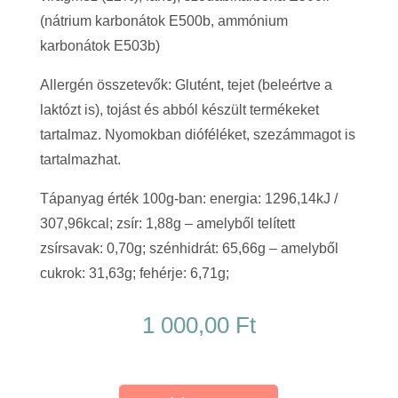
(nátrium karbonátok E500b, ammónium
karbonátok E503b)
Allergén összetevők: Glutént, tejet (beleértve a
laktózt is), tojást és abból készült termékeket
tartalmaz. Nyomokban dióféléket, szezámmagot is
tartalmazhat.
Tápanyag érték 100g-ban: energia: 1296,14kJ /
307,96kcal; zsír: 1,88g – amelyből telített
zsírsavak: 0,70g; szénhidrát: 65,66g – amelyből
cukrok: 31,63g; fehérje: 6,71g;
1 000,00
Ft