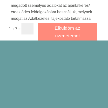
megadott személyes adatokat az ajánlatkérés/
érdeklődés feldolgozására használjuk, melynek
módját az Adatkezelési tájékoztató tartalmazza.
Elküldöm az
=
1 + 7
üzenetemet
Miért pont minket
válassz?