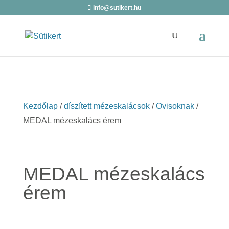
info@sutikert.hu
Kezdőlap
/
díszített mézeskalácsok
/
Ovisoknak
/
MEDAL mézeskalács érem
MEDAL mézeskalács
érem