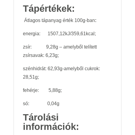
Tápértékek:
Átlagos tápanyag érték 100g-ban
:
energia: 1507,12kJ/359,61kcal;
zsír: 9,28g – amelyből telített
zsírsavak: 6,23g;
szénhidrát: 62,93g-amelyből cukrok:
28,51g;
fehérje: 5,88g;
só: 0,04g
Tárolási
információk: