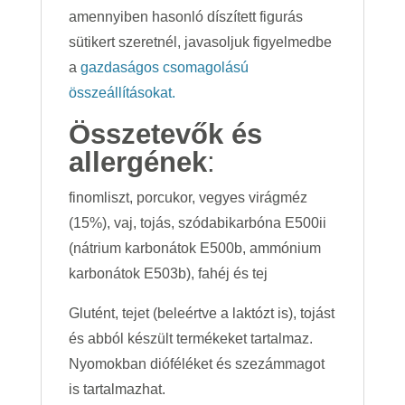
amennyiben hasonló díszített figurás
sütikert szeretnél, javasoljuk figyelmedbe
a
gazdaságos csomagolású
összeállításokat.
Összetevők és
allergének
:
finomliszt, porcukor, vegyes virágméz
(15%), vaj, tojás, szódabikarbóna E500ii
(nátrium karbonátok E500b, ammónium
karbonátok E503b), fahéj és tej
Glutént, tejet (beleértve a laktózt is), tojást
és abból készült termékeket tartalmaz.
Nyomokban dióféléket és szezámmagot
is tartalmazhat.